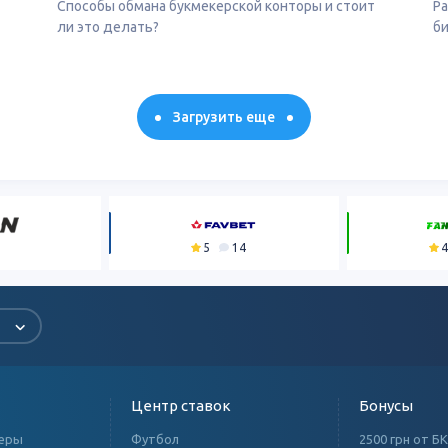
Способы обмана букмекерской конторы и стоит
Ра
ли это делать?
б
Загрузить еще
3
5
14
Центр ставок
Бонусы
керы
Футбол
2500 грн от БК