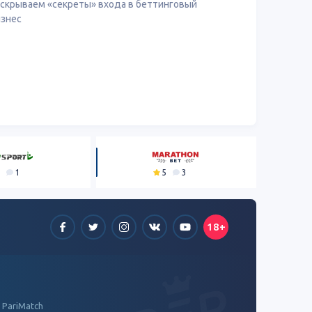
скрываем «секреты» входа в беттинговый
изнес
4
1
5
3
18+
 PariMatch