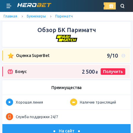
найти
Главная
Букмекеры
Париматч
Обзор БК Париматч
9/10
Оценка SuperBet
2 500
Бонус
Получить
₴
Преимущества
Хорошая линия
Наличие трансляций
Служба поддержки 24/7
На сайт