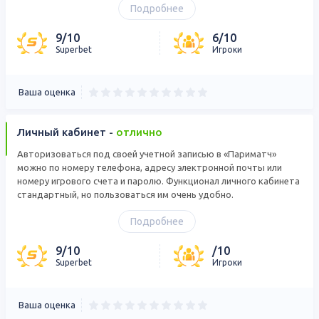
Подробнее
9/10
6/10
Superbet
Игроки
Ваша оценка
Личный кабинет
-
отлично
Авторизоваться под своей учетной записью в «Париматч»
можно по номеру телефона, адресу электронной почты или
номеру игрового счета и паролю. Функционал личного кабинета
стандартный, но пользоваться им очень удобно.
Подробнее
9/10
/10
Superbet
Игроки
Ваша оценка