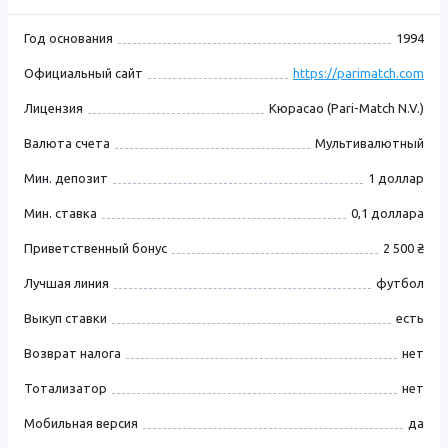
Год основания
1994
Официальный сайт
https://parimatch.com
Лицензия
Кюрасао (Pari-Match N.V.)
Валюта счета
Мультивалютный
Мин. депозит
1 доллар
Мин. ставка
0,1 доллара
Приветственный бонус
2 500
₴
Лучшая линия
футбол
Выкуп ставки
есть
Возврат налога
нет
Тотализатор
нет
Мобильная версия
да