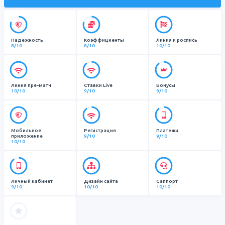
Надежность
Коэффициенты
Линия и роспись
8/10
8/10
10/10
Линия пре-матч
Ставки Live
Бонусы
10/10
9/10
9/10
Мобильное
Регистрация
Платежи
приложение
9/10
9/10
10/10
Личный кабинет
Дизайн сайта
Саппорт
9/10
10/10
10/10