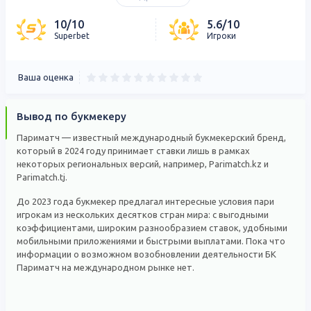
10/10
5.6/10
Superbet
Игроки
Ваша оценка
Вывод по букмекеру
Париматч — известный международный букмекерский бренд,
который в 2024 году принимает ставки лишь в рамках
некоторых региональных версий, например, Parimatch.kz и
Parimatch.tj.
До 2023 года букмекер предлагал интересные условия пари
игрокам из нескольких десятков стран мира: с выгодными
коэффициентами, широким разнообразием ставок, удобными
мобильными приложениями и быстрыми выплатами. Пока что
информации о возможном возобновлении деятельности БК
Париматч на международном рынке нет.