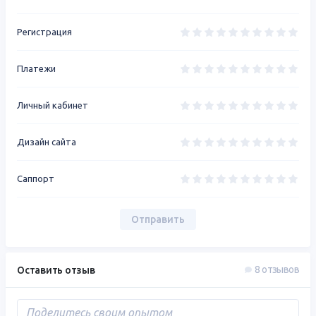
Регистрация
Платежи
Личный кабинет
Дизайн сайта
Саппорт
Отправить
8 отзывов
Оставить отзыв