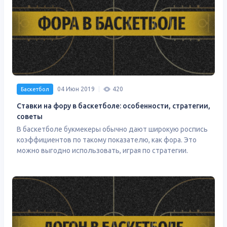
04 Июн 2019
420
Баскетбол
Ставки на фору в баскетболе: особенности, стратегии,
советы
В баскетболе букмекеры обычно дают широкую роспись
коэффициентов по такому показателю, как фора. Это
можно выгодно использовать, играя по стратегии.