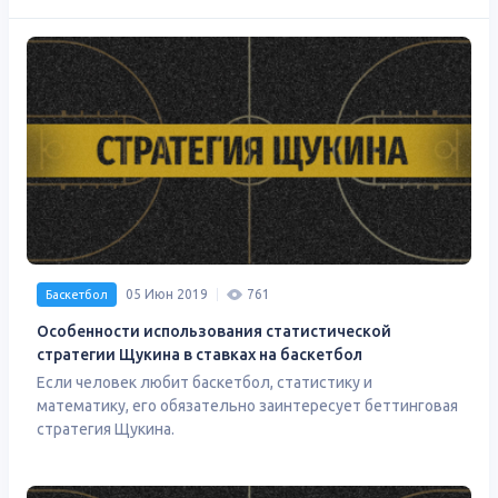
Теннис
Футбол
Хоккей
05 Июн 2019
761
Баскетбол
Особенности использования статистической
стратегии Щукина в ставках на баскетбол
Если человек любит баскетбол, статистику и
математику, его обязательно заинтересует беттинговая
стратегия Щукина.