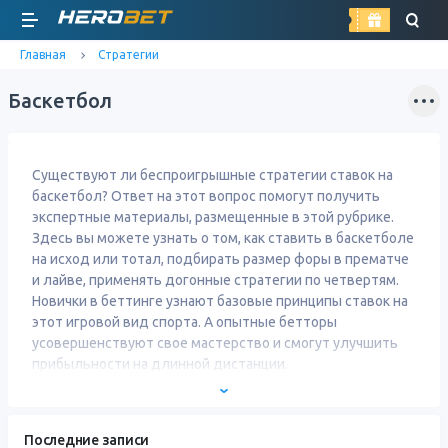
найти
Главная
Стратегии
Баскетбол
Существуют ли беспроигрышные стратегии ставок на
баскетбол? Ответ на этот вопрос помогут получить
экспертные материалы, размещенные в этой рубрике.
Баскетбол
Единоборства
Здесь вы можете узнать о том, как ставить в баскетболе
на исход или тотал, подбирать размер форы в прематче
и лайве, применять догонные стратегии по четвертям.
Новички в беттинге узнают базовые принципы ставок на
этот игровой вид спорта. А опытные бетторы
Крикет
Общие
усовершенствуют свое мастерство и смогут улучшить
прибыльности на длинной дистанции.
Последние записи