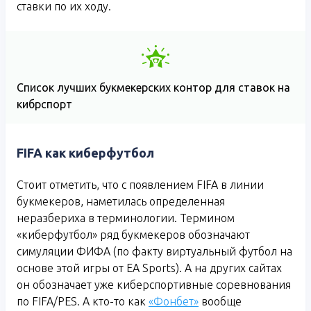
ставки по их ходу.
Список лучших букмекерских контор для ставок на
кибрспорт
FIFA как киберфутбол
Стоит отметить, что с появлением FIFA в линии
букмекеров, наметилась определенная
неразбериха в терминологии. Термином
«киберфутбол» ряд букмекеров обозначают
симуляции ФИФА (по факту виртуальный футбол на
основе этой игры от EA Sports). А на других сайтах
он обозначает уже киберспортивные соревнования
по FIFA/PES. А кто-то как
«Фонбет»
вообще