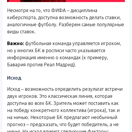
Несмотря на то, что ФИФА – дисциплина
киберспорта, доступна возможность делать ставки,
аналогичные футболу. Разберем самые популярные
виды ставок.
Важно:
футбольная команда управляется игроком,
но у многих БК в росписи часто указывается
информация именно о командах (к примеру,
Бавария против Реал Мадрид).
Исход
Исход – возможность определить результат встречи
двух игроков. Это классическая линия, которая
доступна во всех БК. Зритель может поставить как
на победу конкретного коллектива (игрока), так и
на ничью. Некоторые БК предлагают необычный
прогноз – предсказать, что будет победитель, а не
ничья. На исход влияют следующие факторы: