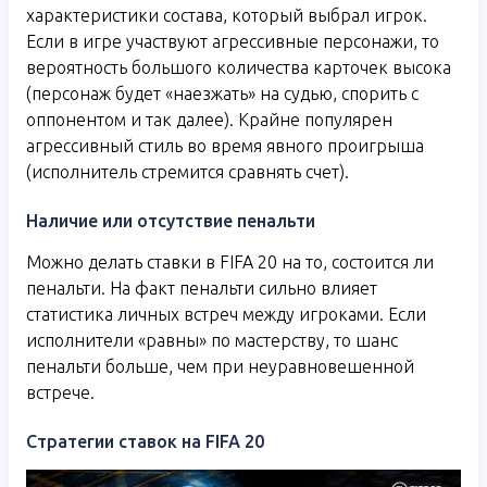
характеристики состава, который выбрал игрок.
Если в игре участвуют агрессивные персонажи, то
вероятность большого количества карточек высока
(персонаж будет «наезжать» на судью, спорить с
оппонентом и так далее). Крайне популярен
агрессивный стиль во время явного проигрыша
(исполнитель стремится сравнять счет).
Наличие или отсутствие пенальти
Можно делать ставки в FIFA 20 на то, состоится ли
пенальти. На факт пенальти сильно влияет
статистика личных встреч между игроками. Если
исполнители «равны» по мастерству, то шанс
пенальти больше, чем при неуравновешенной
встрече.
Стратегии ставок на FIFA 20