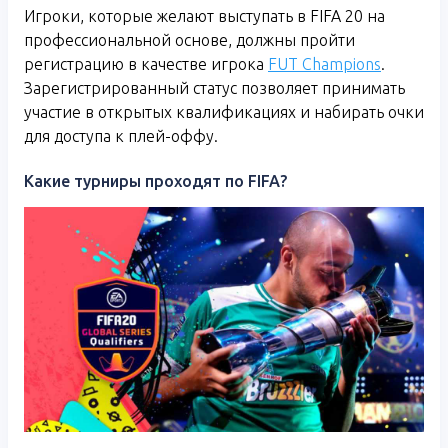
Игроки, которые желают выступать в FIFA 20 на
профессиональной основе, должны пройти
регистрацию в качестве игрока
FUT Champions
.
Зарегистрированный статус позволяет принимать
участие в открытых квалификациях и набирать очки
для доступа к плей-оффу.
Какие турниры проходят по FIFA?