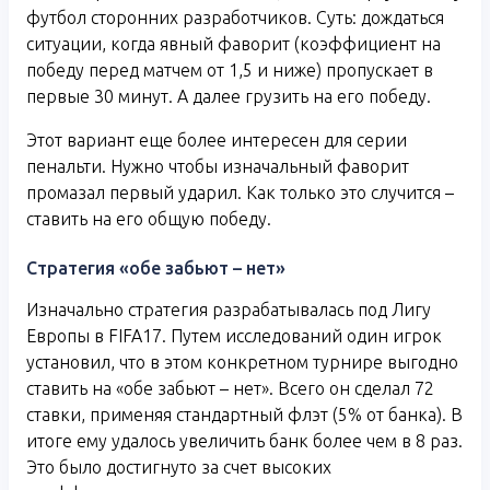
футбол сторонних разработчиков. Суть: дождаться
ситуации, когда явный фаворит (коэффициент на
победу перед матчем от 1,5 и ниже) пропускает в
первые 30 минут. А далее грузить на его победу.
Этот вариант еще более интересен для серии
пенальти. Нужно чтобы изначальный фаворит
промазал первый ударил. Как только это случится –
ставить на его общую победу.
Стратегия «обе забьют – нет»
Изначально стратегия разрабатывалась под Лигу
Европы в FIFA17. Путем исследований один игрок
установил, что в этом конкретном турнире выгодно
ставить на «обе забьют – нет». Всего он сделал 72
ставки, применяя стандартный флэт (5% от банка). В
итоге ему удалось увеличить банк более чем в 8 раз.
Это было достигнуто за счет высоких