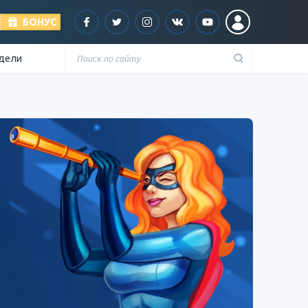
БОНУС
едели