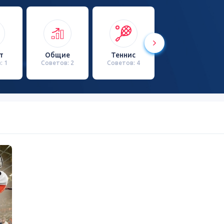
т
Общие
Теннис
Футбол
: 1
Советов: 2
Советов: 4
Советов: 3