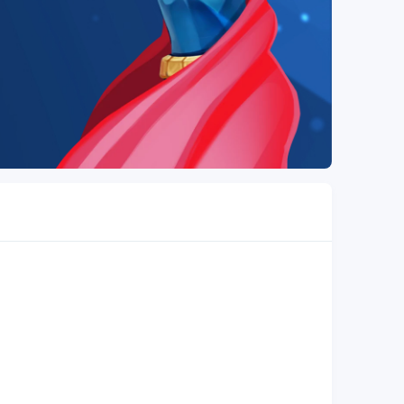
Хоккей
Советов: 1