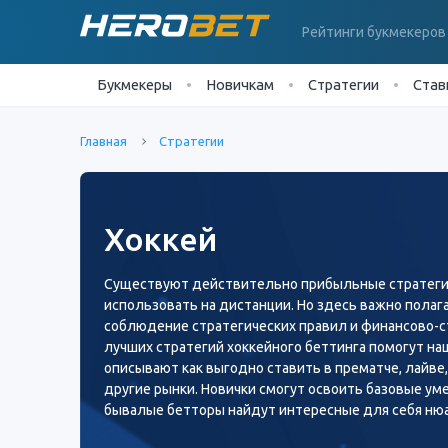
Рейтинги букмекеров
Букмекеры
Новичкам
Стратегии
Став
Главная
Стратегии
Хоккей
Существуют действительно прибыльные стратегии
использовать на дистанции. Но здесь важно полагат
соблюдение стратегических правил и финансово-с
лучших стратегий хоккейного беттинга помогут на
описывают как выгодно ставить в прематче, лайве,
другие рынки. Новички смогут освоить базовые умен
бывалые бетторы найдут интересные для себя ню