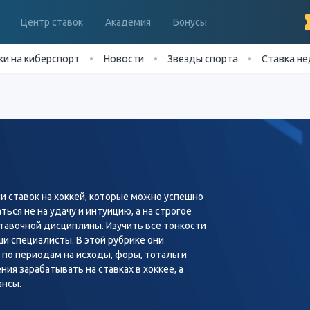
Центр ставок
Академия
Бонусы
ки на киберспорт
Новости
Звезды спорта
Ставка н
 ставок на хоккей, которые можно успешно
ься не на удачу и интуицию, а на строгое
тавочной дисциплины. Изучить все тонкости
ши специалисты. В этой рубрике они
 по периодам на исходы, форы, тоталы и
ия зарабатывать на ставках в хоккее, а
ансы.