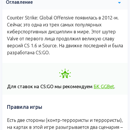
Оглавление
Counter Strike: Global Offensive появилась в 2012-м.
Сейчас это одна из трех самых популярных
киберспортивных дисциплин в мире. Этот шутер
Valve от первого лица продолжил великую славу
версий CS 1.6 и Source. На движке последней и была
разработана CS:GO.
Для ставок на CS:GO мы рекомендуем
БК GGBet
.
Правила игры
Есть две стороны (контр-террористы и террористы),
на картах в этой игре разыгрывается два сценария –