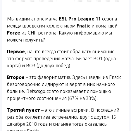
Мы видим анонс матча
ESL Pro League 11
сезона
между шведским коллективом
Fnatic
и командой
Forze
из СНГ-региона. Какую информацию мы
можем получить?
Первое
, на что всегда стоит обращать внимание –
это формат проведения матча. Бывает BO1 (одна
карта) и BO3 (до двух побед)
Второе
– это фаворит матча. Здесь шведы из Fnatic
безоговорочно лидируют и верят в них намного
больше. Betscsgo.cc это показывает с помощью
процентного соотношения (67% на 33%).
Третий пункт
– это личные встречи. В последний
раз оба коллектива встречались друг с другом 15
декабря 2018 года и сильнее тогда оказалась