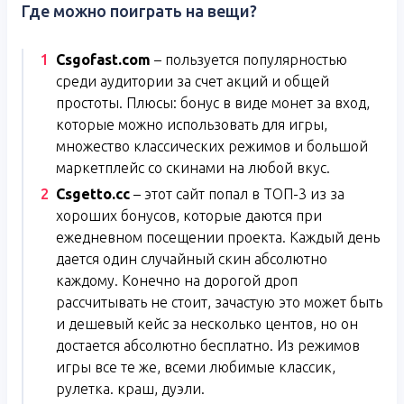
Где можно поиграть на вещи?
Csgofast.com
– пользуется популярностью
среди аудитории за счет акций и общей
простоты. Плюсы: бонус в виде монет за вход,
которые можно использовать для игры,
множество классических режимов и большой
маркетплейс со скинами на любой вкус.
Csgetto.cc
– этот сайт попал в ТОП-3 из за
хороших бонусов, которые даются при
ежедневном посещении проекта. Каждый день
дается один случайный скин абсолютно
каждому. Конечно на дорогой дроп
рассчитывать не стоит, зачастую это может быть
и дешевый кейс за несколько центов, но он
достается абсолютно бесплатно. Из режимов
игры все те же, всеми любимые классик,
рулетка. краш, дуэли.