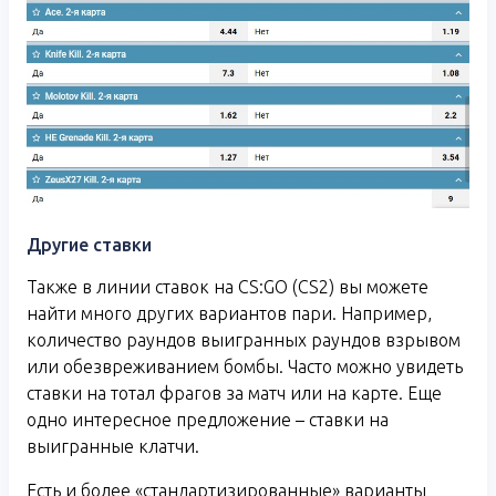
Другие ставки
Также в линии ставок на CS:GO (CS2) вы можете
найти много других вариантов пари. Например,
количество раундов выигранных раундов взрывом
или обезвреживанием бомбы. Часто можно увидеть
ставки на тотал фрагов за матч или на карте. Еще
одно интересное предложение – ставки на
выигранные клатчи.
Есть и более «стандартизированные» варианты