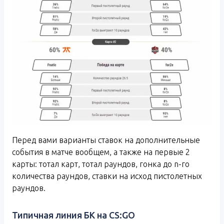
Перед вами варианты ставок на дополнительные
события в матче вообщем, а также на первые 2
карты: тотал карт, тотал раундов, гонка до n-го
количества раундов, ставки на исход пистолетных
раундов.
Типичная линия БК на СS:GO