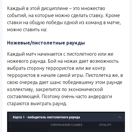
Каждый в этой дисциплине – это множество
событий, на которые можно сделать ставку. Кроме
ставки на общую победы одной из команд в матче,
можно ставить на:
Ножевые/пистолетные раунды
Каждый матч начинается с пистолетного или же
ножевого раунда. Бой на ножах дает возможность
выбрать сторону террористов или же контр
террористов в начале самой игры. Пистолетка же, в
свою очередь дает шанс победившему этом раунде
коллективу, закрепится по экономической
составляющей. Поэтому очень часто андердоги
стараются выиграть раунд.