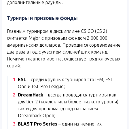
дополнительные раунды.
Турниры и призовые фонды
Главным турниром в дисциплине CS:GO (СS 2)
считается Major с призовым фондом 2 000 000
американских долларов. Проводится соревнование
два раза в год с участием сильнейших команд.
Помимо главного ивента, существует ряд ключевых
серий:
ESL
– среди крупных турниров это IEM, ESL
One и ESL Pro League;
DreamHack
– всегда проводятся турниры как
для tier-2 (коллективы более низкого уровня),
так и для про команд под названием
Dreamhack Open;
BLAST Pro Series
– один из немногих