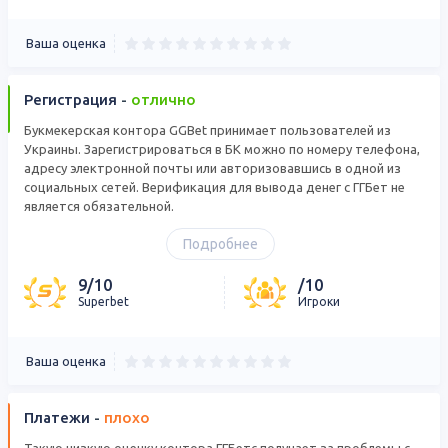
Ваша оценка
Регистрация
-
отлично
Букмекерская контора GGBet принимает пользователей из
Украины. Зарегистрироваться в БК можно по номеру телефона,
адресу электронной почты или авторизовавшись в одной из
социальных сетей. Верификация для вывода денег с ГГБет не
является обязательной.
Подробнее
9/10
/10
Superbet
Игроки
Ваша оценка
Платежи
-
плохо