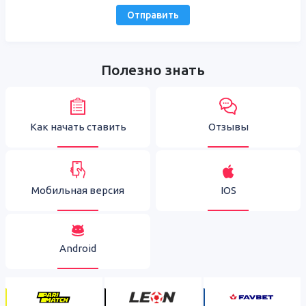
Отправить
Полезно знать
Как начать ставить
Отзывы
Мобильная версия
IOS
Android