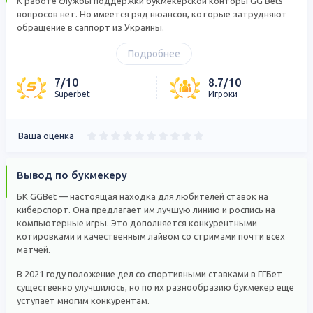
К работе службы поддержки букмекерской конторы GG Bets
вопросов нет. Но имеется ряд нюансов, которые затрудняют
обращение в саппорт из Украины.
Подробнее
7/10
8.7/10
Superbet
Игроки
Ваша оценка
Вывод по букмекеру
БК GGBet — настоящая находка для любителей ставок на
киберспорт. Она предлагает им лучшую линию и роспись на
компьютерные игры. Это дополняется конкурентными
котировками и качественным лайвом со стримами почти всех
матчей.
В 2021 году положение дел со спортивными ставками в ГГБет
существенно улучшилось, но по их разнообразию букмекер еще
уступает многим конкурентам.