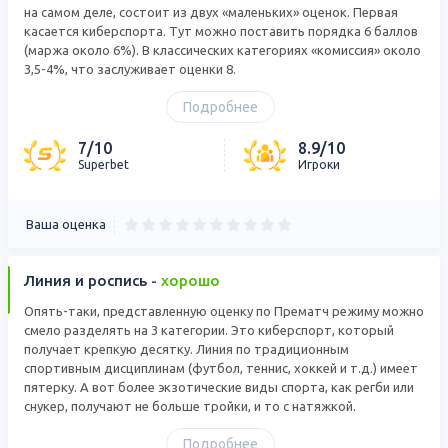
на самом деле, состоит из двух «маленьких» оценок. Первая
касается киберспорта. Тут можно поставить порядка 6 баллов
(маржа около 6%). В классических категориях «комиссия» около
3,5-4%, что заслуживает оценки 8.
Подробнее
7/10
8.9/10
Superbet
Игроки
Ваша оценка
Линия и роспись
-
хорошо
Опять-таки, представленную оценку по Прематч режиму можно
смело разделять на 3 категории. Это киберспорт, который
получает крепкую десятку. Линия по традиционным
спортивным дисциплинам (футбол, теннис, хоккей и т.д.) имеет
пятерку. А вот более экзотические виды спорта, как регби или
снукер, получают не больше тройки, и то с натяжкой.
Подробнее