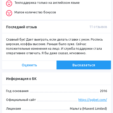
Техподдержка только на английском языке
Малое количество бонусов
11 отзывов
Последний отзыв
Славный бук! Дает выиграть, если делать ставки с умом. Роспись
широкая, коэффы высокие. Раньше было хуже. Сейчас
положительные изменения на лицо. И служба поддержки стала
оперативнее отвечать. Я бы даже сказал, мгновенно.
Высказаться
Оценить
Информация о БК
Год основания
2016
Официальный сайт
https://ggbet.com/
Лицензия
Мальта (Maxent Limited)