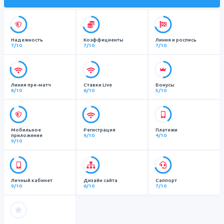
Надежность
Коэффициенты
Линия и роспись
7/10
7/10
7/10
Линия пре-матч
Ставки Live
Бонусы
8/10
6/10
5/10
Мобильное
Регистрация
Платежи
приложение
9/10
4/10
9/10
Личный кабинет
Дизайн сайта
Саппорт
9/10
6/10
7/10