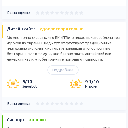
Ваша оценка
Дизайн сайта
-
удовлетворительно
Можно точно сказать, что БК «ГГБет» плохо приспособлена под
игроков из Украины. Ведь тут отсутствуют традиционные
платежные системы, к которым привыкли отечественные
бетторы. Плюс к тому, нужно базово знать английский или
немецкий язык, чтобы получить помощь от саппорта.
Подробнее
6/10
9.1/10
Superbet
Игроки
Ваша оценка
Саппорт
-
хорошо