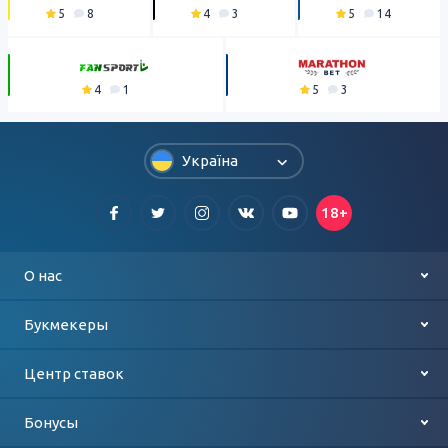
5
8
4
3
5
14
4
1
5
3
Україна
18+
О нас
Контакты
Букмекеры
О проекте
Лучшие букмекеры
Центр ставок
Политика конфиденциальности
Выбор игроков
Футбол
Бонусы