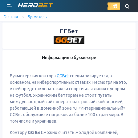
найти
Главная
Букмекеры
ГГБет
Информация о букмекере
Букмекерская контора
GGBet
специализируется, в
основном, на киберспортивных ставках. Несмотря на это,
в ней представлена также и спортивная линия с упором
на футбол. Украинским бетторам не стоит путать
международный сайт оператора с российской версией,
работающей в доменной зоне ru. «Интернациональный»
GGBet обслуживает игроков из более 100 стран мира. В
том числе и украинцев.
Контору
GG Bet
можно считать молодой компанией,