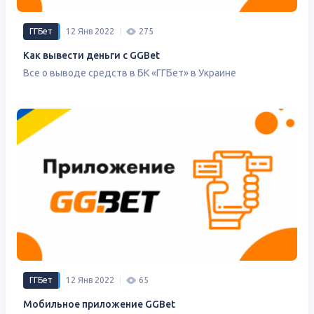
ГГБет
12 Янв 2022
275
Как вывести деньги с GGBet
Все о выводе средств в БК «ГГБет» в Украине
ГГБет
12 Янв 2022
65
Мобильное приложение GGBet