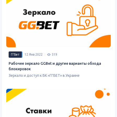
ГГБет
12 Янв 2022
519
Рабочее зеркало GGBet и другие варианты обхода
блокировок
Зеркало и доступ к БК «ГГБЕТ» в Украине