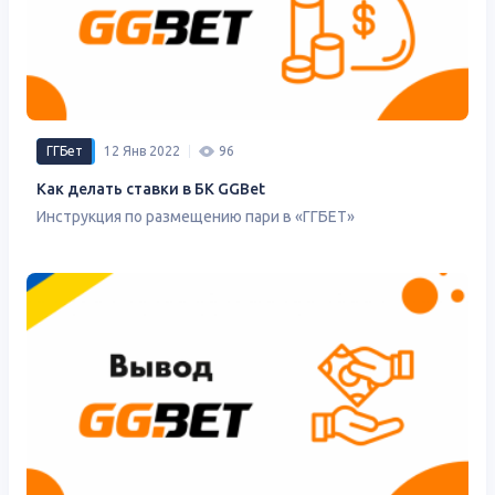
ГГБет
12 Янв 2022
96
Как делать ставки в БК GGBet
Инструкция по размещению пари в «ГГБЕТ»