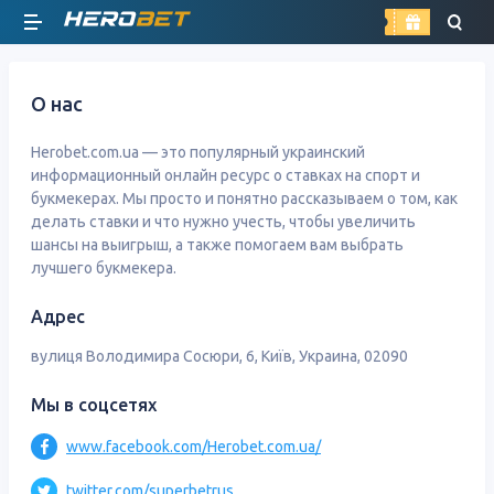
найти
О нас
Herobet.com.ua — это популярный украинский
информационный онлайн ресурс о ставках на спорт и
букмекерах. Мы просто и понятно рассказываем о том, как
делать ставки и что нужно учесть, чтобы увеличить
шансы на выигрыш, а также помогаем вам выбрать
лучшего букмекера.
Адрес
вулиця Володимира Сосюри, 6, Київ, Украина, 02090
Мы в соцсетях
www.facebook.com/Herobet.com.ua/
twitter.com/superbetrus