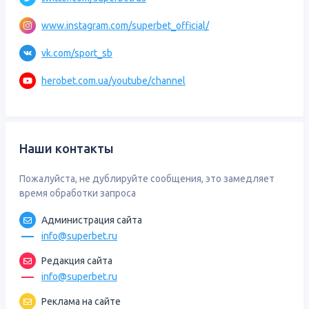
www.instagram.com/superbet_official/
vk.com/sport_sb
herobet.com.ua/youtube/channel
Наши контакты
Пожалуйста, не дублируйте сообщения, это замедляет
время обработки запроса
Администрация сайта
info@superbet.ru
Редакция сайта
info@superbet.ru
Реклама на сайте