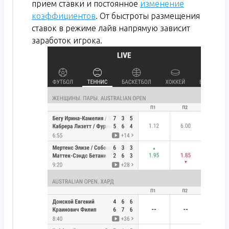
прием ставки и постоянное
изменение
коэффициентов
. От быстроты размещения
ставок в режиме лайв напрямую зависит
заработок игрока.