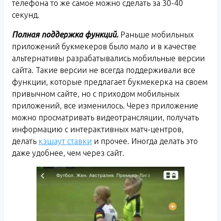
телефона то же самое можно сделать за 30-40
секунд.
Полная поддержка функций.
Раньше мобильных
приложений букмекеров было мало и в качестве
альтернативы разрабатывались мобильные версии
сайта. Такие версии не всегда поддерживали все
функции, которые предлагает букмекерка на своем
привычном сайте, но с приходом мобильных
приложений, все изменилось. Через приложение
можно просматривать видеотрансляции, получать
информацию с интерактивных матч-центров,
делать
кэшаут ставки
и прочее. Иногда делать это
даже удобнее, чем через сайт.