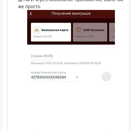
же просто.