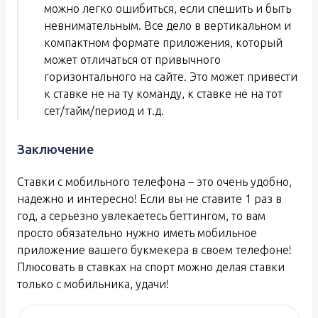
можно легко ошибиться, если спешить и быть
невнимательным. Все дело в вертикальном и
компактном формате приложения, который
может отличаться от привычного
горизонтального на сайте. Это может привести
к ставке не на ту команду, к ставке не на тот
сет/тайм/период и т.д.
Заключение
Ставки с мобильного телефона – это очень удобно,
надежно и интересно! Если вы не ставите 1 раз в
год, а серьезно увлекаетесь беттингом, то вам
просто обязательно нужно иметь мобильное
приложение вашего букмекера в своем телефоне!
Плюсовать в ставках на спорт можно делая ставки
только с мобильника, удачи!