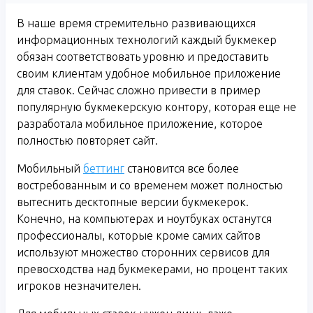
В наше время стремительно развивающихся
информационных технологий каждый букмекер
обязан соответствовать уровню и предоставить
своим клиентам удобное мобильное приложение
для ставок. Сейчас сложно привести в пример
популярную букмекерскую контору, которая еще не
разработала мобильное приложение, которое
полностью повторяет сайт.
Мобильный
беттинг
становится все более
востребованным и со временем может полностью
вытеснить десктопные версии букмекерок.
Конечно, на компьютерах и ноутбуках останутся
профессионалы, которые кроме самих сайтов
используют множество сторонних сервисов для
превосходства над букмекерами, но процент таких
игроков незначителен.