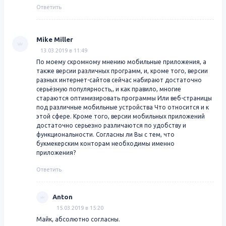
Ответить
Mike Miller
13.03.2019 в 11:49
По моему скромному мнению мобильные приложения, а
также версии различных программ, и, кроме того, версии
разных интернет-сайтов сейчас набирают достаточно
серьёзную популярность,, и как правило, многие
стараются оптимизировать программы Или веб-страницы
под различные мобильные устройства Что относится и к
этой сфере. Кроме того, версии мобильных приложений
достаточно серьезно различаются по удобству и
функциональности. Согласны ли Вы с тем, что
букмекерским конторам необходимы именно
приложения?
Ответить
Anton
15.03.2019 в 15:20
Майк, абсолютно согласны.