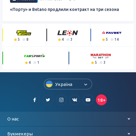
«Порту» и Betano ​​продлили контракт на три сезона
5
8
4
3
5
14
4
1
5
3
Україна
18+
О нас
Контакты
Букмекеры