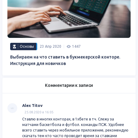
Основы
23 Апр 2020
1447
Выбираем на что ставить в букмекерской конторе.
Инструкция для новичков
Комментарии к записи
Alex Titov
25.08.2020 в 16:05
Ставлю в многих конторах, в 1хбете в тч. Слежу за
матчами баскетбола и футбол. команды ПСЖ. Удобнее
всего ставить через мобильное приложение, рекомендую
скачать тем кто часто проводит время за ставками