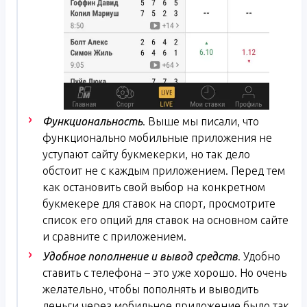
Функциональность
. Выше мы писали, что
функционально мобильные приложения не
уступают сайту букмекерки, но так дело
обстоит не с каждым приложением. Перед тем
как остановить свой выбор на конкретном
букмекере для ставок на спорт, просмотрите
список его опций для ставок на основном сайте
и сравните с приложением.
Удобное пополнение и вывод средств
. Удобно
ставить с телефона – это уже хорошо. Но очень
желательно, чтобы пополнять и выводить
деньги через мобильное приложение было так