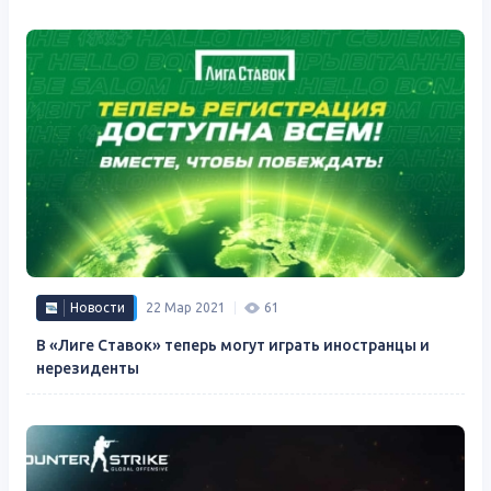
Новости
22 Мар 2021
61
В «Лиге Ставок» теперь могут играть иностранцы и
нерезиденты