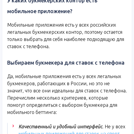
У каких букмекерских контор есть
мобильное приложение?
Мобильные приложения есть у всех российских
легальных букмекерских контор, поэтому остается
только выбрать для себя наиболее подходящую для
ставок с телефона.
Выбираем букмекера для ставок с телефона
Да, мобильные приложения есть у всех легальных
букмекеров, работающих в России, но это не
значит, что все они идеальны для ставок с телефона.
Перечислим несколько критериев, которые
помогут определиться с выбором букмекера для
мобильного беттинга:
Качественный и удобный интерфейс
. Не у всех
мобильных приложений для ставок на спорт