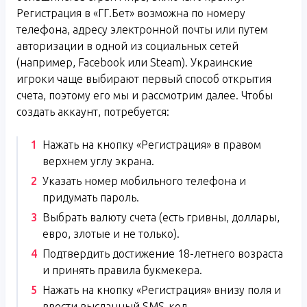
Регистрация в «ГГ.Бет» возможна по номеру
телефона, адресу электронной почты или путем
авторизации в одной из социальных сетей
(например, Facebook или Steam). Украинские
игроки чаще выбирают первый способ открытия
счета, поэтому его мы и рассмотрим далее. Чтобы
создать аккаунт, потребуется:
Нажать на кнопку «Регистрация» в правом
верхнем углу экрана.
Указать номер мобильного телефона и
придумать пароль.
Выбрать валюту счета (есть гривны, доллары,
евро, злотые и не только).
Подтвердить достижение 18-летнего возраста
и принять правила букмекера.
Нажать на кнопку «Регистрация» внизу поля и
ввести высланный SMS-код.