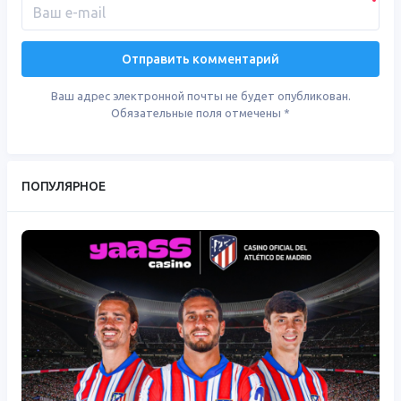
Ваш адрес электронной почты не будет опубликован.
Обязательные поля отмечены
*
ПОПУЛЯРНОЕ