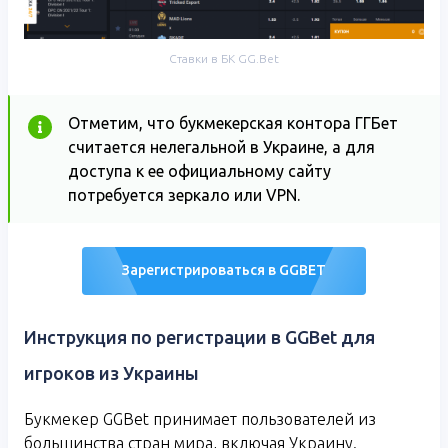
Ставки в БК GG.Bet
Отметим, что букмекерская контора ГГБет
считается нелегальной в Украине, а для
доступа к ее официальному сайту
потребуется зеркало или VPN.
Зарегистрироваться в GGBET
Инструкция по регистрации в GGBet для
игроков из Украины
Букмекер GGBet принимает пользователей из
большинства стран мира, включая Украину.