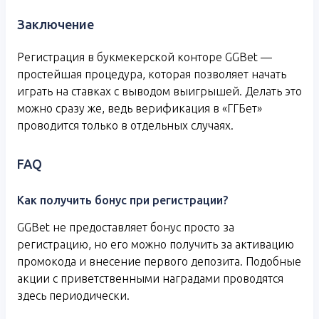
Заключение
Регистрация в букмекерской конторе GGBet —
простейшая процедура, которая позволяет начать
играть на ставках с выводом выигрышей. Делать это
можно сразу же, ведь верификация в «ГГБет»
проводится только в отдельных случаях.
FAQ
Как получить бонус при регистрации?
GGBet не предоставляет бонус просто за
регистрацию, но его можно получить за активацию
промокода и внесение первого депозита. Подобные
акции с приветственными наградами проводятся
здесь периодически.