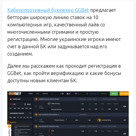
Киберспортивный букмекер GGBet
предлагает
бетторам широкую линию ставок на 10
компьютерных игр, качественный лайв со
многочисленными стримами и простую
регистрацию. Многие украинские игроки имеют
счет в данной БК или задумывается над его
созданием.
Далее мы расскажем как проходит регистрация в
GGBet, как пройти верификацию и какие бонусы
доступны новым клиентам БК.