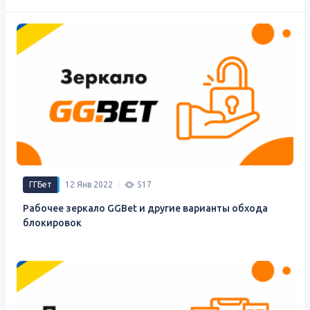
ГГБет
12 Янв 2022
517
Рабочее зеркало GGBet и другие варианты обхода
блокировок