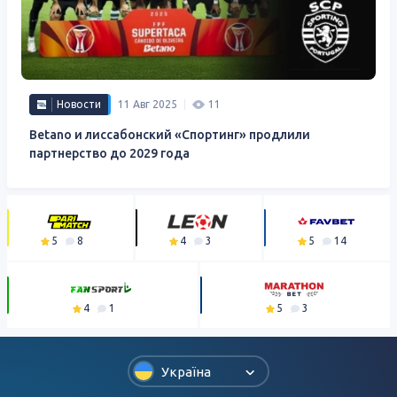
Новости
11 Авг 2025
11
Betano и лиссабонский «Спортинг» продлили
партнерство до 2029 года
5
8
4
3
5
14
4
1
5
3
Україна