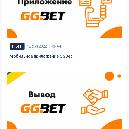
ГГБет
12 Янв 2022
64
Мобильное приложение GGBet