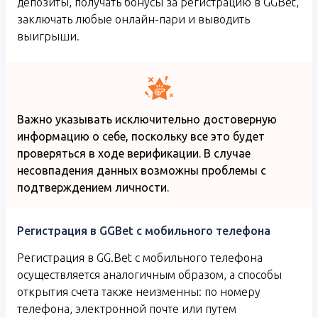
депозиты, получать бонусы за регистрацию в GGBet,
заключать любые онлайн-пари и выводить
выигрыши.
Важно указывать исключительно достоверную
информацию о себе, поскольку все это будет
проверяться в ходе верификации. В случае
несовпадения данных возможны проблемы с
подтверждением личности.
Регистрация в GGBet с мобильного телефона
Регистрация в GG.Bet с мобильного телефона
осуществляется аналогичным образом, а способы
открытия счета также неизменны: по номеру
телефона, электронной почте или путем