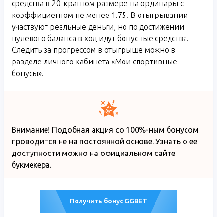
средства в 20-кратном размере на ординары с
коэффициентом не менее 1.75. В отыгрывании
участвуют реальные деньги, но по достижении
нулевого баланса в ход идут бонусные средства.
Следить за прогрессом в отыгрыше можно в
разделе личного кабинета «Мои спортивные
бонусы».
Внимание! Подобная акция со 100%-ным бонусом
проводится не на постоянной основе. Узнать о ее
доступности можно на официальном сайте
букмекера.
Получить бонус GGBET