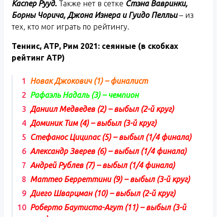
Каспер Рууд.
Также нет в сетке
Стэна Вавринки,
Борны Чорича, Джона Изнера и Гуидо Пелльи
– из
тех, кто мог играть по рейтингу.
Теннис, АТР, Рим 2021: сеянные (в скобках
рейтинг
ATP
)
Новак Джокович (1) – финалист
Рафаэль Надаль (3) – чемпион
Даниил Медведев (2) – выбыл (2-й круг)
Доминик Тим (4) – выбыл (3-й круг)
Стефанос Циципас (5) – выбыл (1/4 финала)
Александр Зверев (6) – выбыл (1/4 финала)
Андрей Рублев (7) – выбыл (1/4 финала)
Маттео Берреттини (9) – выбыл (3-й круг)
Диего Шварцман (10) – выбыл (2-й круг)
Роберто Баутиста-Агут (11) – выбыл (3-й