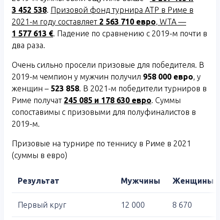
3 452 538
.
Призовой фонд турнира АТР в Риме в
2021-м году составляет
2 563 710 евро
, WTA —
1 577 613 €
. Падение по сравнению с 2019-м почти в
два раза.
Очень сильно просели призовые для победителя. В
2019-м чемпион у мужчин получил
958 000 евро
, у
женщин –
523 858
. В 2021-м победители турниров в
Риме получат
245 085 и 178 630 евро
. Суммы
сопоставимы с призовыми для полуфиналистов в
2019-м.
Призовые на турнире по теннису в Риме в 2021
(суммы в евро)
Результат
Мужчины
Женщины
Первый круг
12 000
8 670