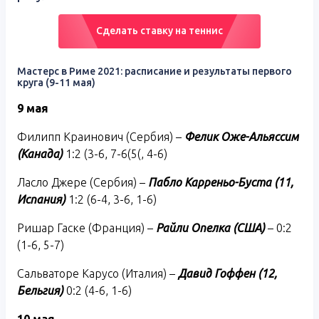
Сделать ставку на теннис
Мастерс в Риме 2021: расписание и результаты первого
круга (9-11 мая)
9 мая
Филипп Краинович (Сербия) –
Фелик Оже-Альяссим
(Канада)
1:2 (3-6, 7-6(5(, 4-6)
Ласло Джере (Сербия) –
Пабло Карреньо-Буста (11,
Испания)
1:2 (6-4, 3-6, 1-6)
Ришар Гаске (Франция) –
Райли Опелка (США)
– 0:2
(1-6, 5-7)
Сальваторе Карусо (Италия) –
Давид Гоффен (12,
Бельгия)
0:2 (4-6, 1-6)
10 мая