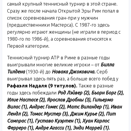
самый крупный теннисный турнир в этой стране.
Сразу же после начала Открытой Эры Рим попал в
список соревнования гран-при у мужчин
(предшественники Мастерса). С 1987-го здесь
регулярно играют женщины (не играли в период с
1980-го по 1986-й), а соревнования относятся к
Первой категории.
Теннисный турнир АТР в Риме в разные годы
выигрывали многие великие игроки – от
Билла
Тилдена
(1930-й) до
Новака Джоковича.
Серб
выигрывал здесь пять раз, а больше всего побед у
Рафаэля Надаля (9 титулов).
Также в разные
годы здесь побеждали
Род Лэйвер (2), Бьорн Борг (2),
Илие Настасе (2), Ярослав Дробны (3), Гильермо
Вилас (1), Андрес Гомес (2), Матс Виландер (1), Иван
Лендл (2), Томас Мустер (3), Джим Курье (2), Пит
Сампрас (1), Густаво Куэртен (1), Хуан Карлос
Ферреро (1), Андре Агасси (1), Энди Маррей (1).