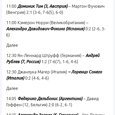
11:00
Доминик Тим (3, Австрия)
– Мартон Фучович
(Венгрия) 2:1 (3-6, 7-6(5), 6-0)
11:00 Кэмерон Норри (Великобритания) –
Алехандро Давидович-Фокина (Испания)
0:2 (2-6, 3-
6)
Далее
12:30 Ян-Леннард Штруфф (Германия) –
Андрей
Рублев (7, Россия)
1:2 (7-6(7), 1-6, 4-6)
12:30 Джанлука Магер (Италия)
– Лоренцо Сонего
(Италия)
0:2 (4-6, 4-6)
Далее
14:05
Федерико Дельбонис (Аргентина)
– Давид
Гоффен (12, Бельгия) 2:0 (6-2, 6-1)
14:15
Александр Зверев (6, Германия)
– Уго Делиен