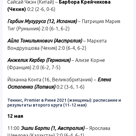
Сайсай Чжэн (Китай) –
Барбора Крейчикова
(Чехия)
0:2 (2-6, 0-6)
Гарбин Мугуруса (12, Испания)
– Патриция Мария
Тиг (Румыния) 2:0 (6-1, 6-2)
Айла Томильянович (Австралия)
– Маркета
Вондруошова (Чехия) 2:0 (6-4, 6-2)
Анжелик Кербер (Германия)
– Ализе Корне
(Франция) 2:0 (6-2, 7-5)
Йоханна Конта (16, Великобритания) –
Елена
Остапенко (Латвия)
0:2 (3-6, 1-6)
Теннис, Premier в Риме 2021 (женщины): расписание и
результаты второго круга (11-12 мая)
12 мая
11:00
Эшли Барти (1, Австралия)
– Ярослава
Шведова (Казахстан) 2:0 (6-4, 6-1)