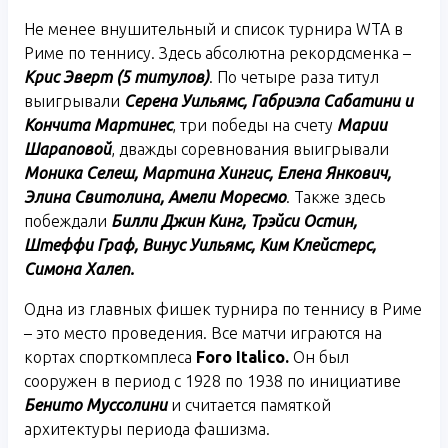
Не менее внушительный и список турнира WTA в
Риме по теннису. Здесь абсолютна рекордсменка –
Крис Эверт (5 титулов)
. По четыре раза титул
выигрывали
Серена Уильямс, Габриэла Сабатини и
Кончита Мартинес
, три победы на счету
Марии
Шараповой
, дважды соревнования выигрывали
Моника Селеш, Мартина Хингис, Елена Янкович,
Элина Свитолина, Амели Моресмо
. Также здесь
побеждали
Билли Джин Кинг, Трэйси Остин,
Штеффи Граф, Винус Уильямс, Ким Клейстерс,
Симона Халеп.
Одна из главных фишек турнира по теннису в Риме
– это место проведения. Все матчи играются на
кортах спорткомплеса
Foro Italico.
Он был
сооружен в период с 1928 по 1938 по инициативе
Бенито Муссолини
и считается памяткой
архитектуры периода фашизма.