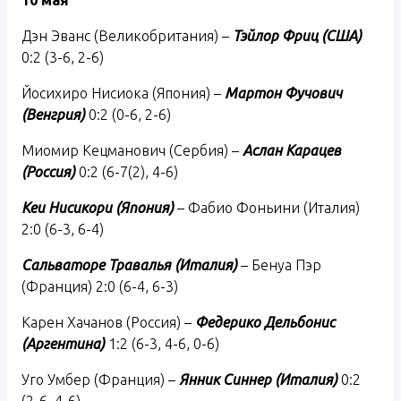
Дэн Эванс (Великобритания) –
Тэйлор Фриц (США)
0:2 (3-6, 2-6)
Йосихиро Нисиока (Япония) –
Мартон Фучович
(Венгрия)
0:2 (0-6, 2-6)
Миомир Кецманович (Сербия) –
Аслан Карацев
(Россия)
0:2 (6-7(2), 4-6)
Кеи Нисикори (Япония)
– Фабио Фоньини (Италия)
2:0 (6-3, 6-4)
Сальваторе Травалья (Италия)
– Бенуа Пэр
(Франция) 2:0 (6-4, 6-3)
Карен Хачанов (Россия) –
Федерико Дельбонис
(Аргентина)
1:2 (6-3, 4-6, 0-6)
Уго Умбер (Франция) –
Янник Синнер (Италия)
0:2
(2-6, 4-6)