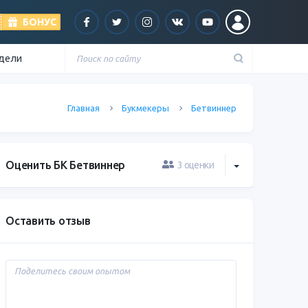
БОНУС
едели
Главная
Букмекеры
Бетвиннер
Оценить БК Бетвиннер
3 оценки
Оставить отзыв