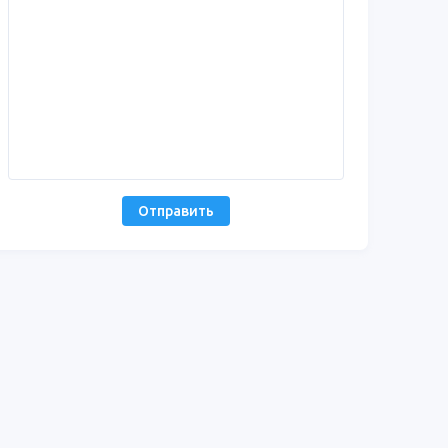
Отправить