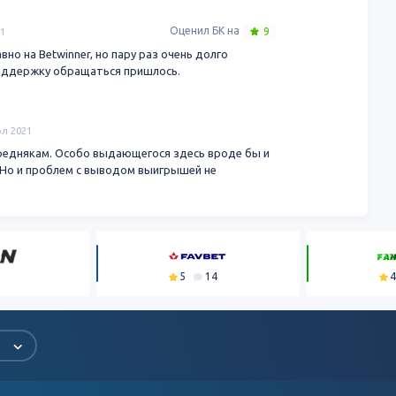
Оценил БК на
9
1
вно на Betwinner, но пару раз очень долго
поддержку обращаться пришлось.
л 2021
ереднякам. Особо выдающегося здесь вроде бы и
х. Но и проблем с выводом выигрышей не
3
5
14