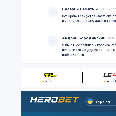
Валерий Немятый
15 Июл 202
Все нравится и устраивает уже да
выводились деньги, даже в тех
Андрей Бородинский
09 Ию
Я бы отнес бевинер к крепким с
нет. Все как и в других контора
наблюдается.
5
8
4
Україна