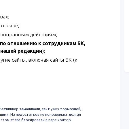
вах;
 отзыве;
ивоправным действиям;
 по отношению к сотрудникам БК,
к нашей редакции
);
угие сайты, включая сайты БК (к
 Бетвиннер заманивали, сайт у них тормозной,
ими. Из недостатков не понравилась долгая
 этом этапе блокировали в паре контор.