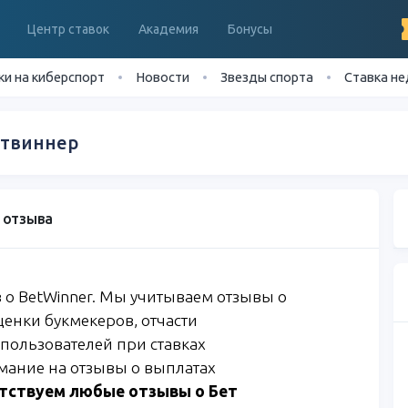
Центр ставок
Академия
Бонусы
ки на киберспорт
Новости
Звезды спорта
Ставка н
етвиннер
 отзыва
в о BetWinner. Мы учитываем отзывы о
енки букмекеров, отчасти
пользователей при ставках
мание на отзывы о выплатах
тствуем любые отзывы о Бет