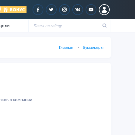
БОНУС
едели
Главная
Букмекеры
оков о компании.