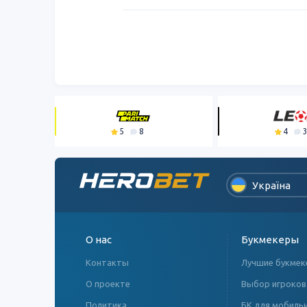
5
8
4
Україна
О нас
Букмекеры
Контакты
Лучшие букме
О проекте
Выбор игроков
Политика
БК для мобиль