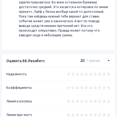
зарегистрироваться. Во всем остальном букмекер
достаточно средний. Это касается и котировок по линии
прематч. Лайф у Леона вообще какой-то допотопный.
Пока там найдешь нужный тебе вариант для ставки,
событие может уже и закончиться. А вот по поводу
вывода средств никаких претензий нет. Все это
происходит оперативно. Правда может потому что
заводил сюда я небольшие суммы.
7 оценок
Оценить БК Леонбетс
Надежность
Коэффициенты
Линия и роспись
Линия пре-матч