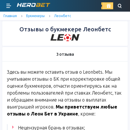
найти
Главная
Букмекеры
Леонбетс
Отзывы о букмекере Леонбетс
3 отзыва
Здесь вы можете оставить отзыв о Leonbets. Мы
учитываем отзывы о БК при корректировке общей
оценки букмекеров, отчасти ориентируясь как на
проблемы пользователей при ставках Леонбетс, так
и обращаем внимание на отзывы о выплатах
выигрышей игроков.
Мы приветствуем любые
отзывы о Леон Бет в Украине
, кроме:
Нецензурная брань в отзывах;