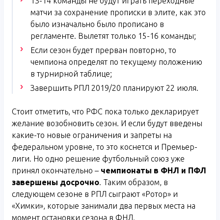
13-14 команды не будут играть переходные
матчи за сохранение прописки в элите, как это
было изначально было прописано в
регламенте. Вылетят только 15-16 команды;
Если сезон будет прерван повторно, то
чемпиона определят по текущему положению
в турнирной таблице;
Завершить РПЛ 2019/20 планируют 22 июля.
Стоит отметить, что РФС пока только декларирует
желание возобновить сезон. И если будут введены
какие-то новые ограничения и запреты на
федеральном уровне, то это коснется и Премьер-
лиги. Но одно решение футбольный союз уже
принял окончательно –
чемпионаты в ФНЛ и ПФЛ
завершены досрочно
. Таким образом, в
следующем сезоне в РПЛ сыграют «Ротор» и
«Химки», которые занимали два первых места на
момент остановки сезона в ФНЛ.