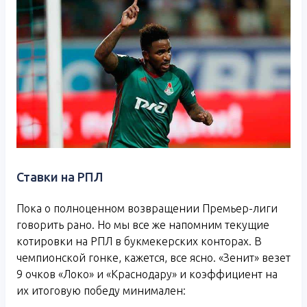
Ставки на РПЛ
Пока о полноценном возвращении Премьер-лиги
говорить рано. Но мы все же напомним текущие
котировки на РПЛ в букмекерских конторах. В
чемпионской гонке, кажется, все ясно. «Зенит» везет
9 очков «Локо» и «Краснодару» и коэффициент на
их итоговую победу минимален: