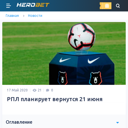
найти
Главная
Новости
17 Май 2020
21
0
РПЛ планирует вернутся 21 июня
Оглавление