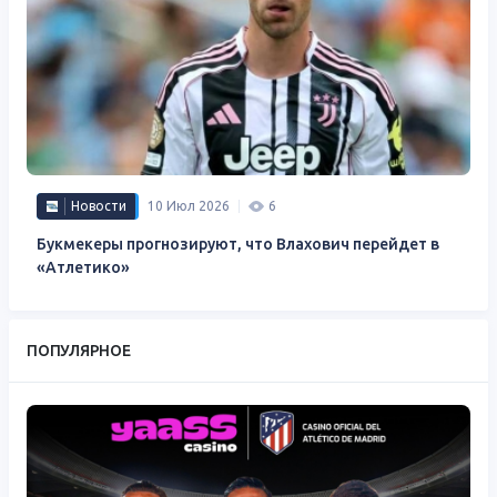
Новости
10 Июл 2026
6
Букмекеры прогнозируют, что Влахович перейдет в
«Атлетико»
ПОПУЛЯРНОЕ