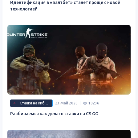
Идентификация в «Балтбет» станет проще с новой
технологией
Ставки на киберспорт
23 Май 2020
10236
Разбираемся как делать ставки на CS GO