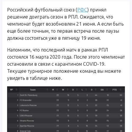
Российский футбольный союз (
РФС
) принял
решение доиграть сезон в РПЛ. Ожидается, что
чемпионат будет возобновлен 21 июня. А если быть
еще более точным, то первая встреча после паузы
должна состояться уже в пятницу 19 июня.
Напомним, что последний матч в рамках РПЛ
состоялся 16 марта 2020 года. После этого чемпионат
остановили в связи с карантином COVID-19.
Текущее турнирное положение команд вы можете
увидеть в таблице ниже.