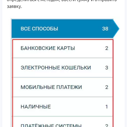
заявку.