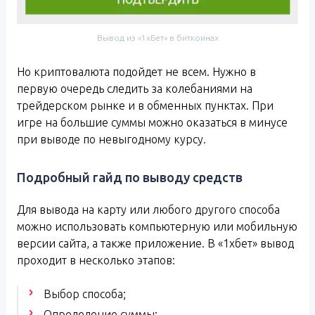
Вывод из «1хБет» в биткоинах
Но криптовалюта подойдет не всем. Нужно в
первую очередь следить за колебаниями на
трейдерском рынке и в обменных пунктах. При
игре на большие суммы можно оказаться в минусе
при выводе по невыгодному курсу.
Подробный гайд по выводу средств
Для вывода на карту или любого другого способа
можно использовать компьютерную или мобильную
версии сайта, а также приложение. В «1хбет» вывод
проходит в несколько этапов:
Выбор способа;
Определение суммы;