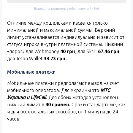
Вывод на кошелек Webmoney в 1xBet
Отличие между кошельками касается только
минимальной и максимальной суммы. Верхний
лимит устанавливается индивидуально и зависит от
статуса игрока внутри платежной системы. Нижний
«порог» для Webmoney
40 грн
, для Skrill
67.46 грн
,
для Jeton Wallet
33.73 грн.
Мобильные платежи
Мобильные платежи предполагают вывод на счет
мобильного оператора. Для Украины это
МТС
Украина и LifeCell.
Для обоих методов установлен
нижний лимит в
40 гривен.
Сроки стандартные, как
и для всех остальных способов, от 1 минуты до 24
часов.