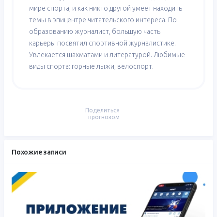
мире спорта, и как никто другой умеет находить
темы в эпицентре читательского интереса. По
образованию журналист, большую часть
карьеры посвятил спортивной журналистике.
Увлекается шахматами и литературой. Любимые
виды спорта: горные лыжи, велоспорт.
Поделиться
прогнозом
Похожие записи