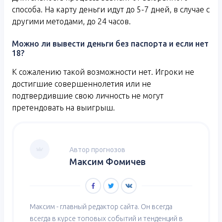
способа. На карту деньги идут до 5-7 дней, в случае с
другими методами, до 24 часов.
Можно ли вывести деньги без паспорта и если нет
18?
К сожалению такой возможности нет. Игроки не
достигшие совершеннолетия или не
подтвердившие свою личность не могут
претендовать на выигрыш.
Автор прогнозов
Максим Фомичев
Максим - главный редактор сайта. Он всегда
всегда в курсе топовых событий и тенденций в