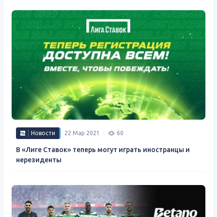
Новости
22 Мар 2021
60
В «Лиге Ставок» теперь могут играть иностранцы и
нерезиденты