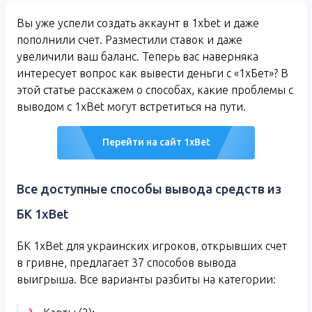
Вы уже успели создать аккаунт в 1xbet и даже
пополнили счет. Разместили ставок и даже
увеличили ваш баланс. Теперь вас наверняка
интересует вопрос как вывести деньги с «1хБет»? В
этой статье расскажем о способах, какие проблемы с
выводом с 1xBet могут встретиться на пути.
Перейти на сайт 1xBet
Все доступные способы вывода средств из
БК 1xBet
БК 1xBet для украинских игроков, открывших счет
в гривне, предлагает 37 способов вывода
выигрыша. Все варианты разбиты на категории: