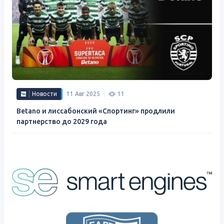
Новости
11 Авг 2025
11
Betano и лиссабонский «Спортинг» продлили
партнерство до 2029 года