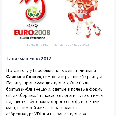
Трикс и Фликс – главные герои Евро-2008
Талисман Евро 2012
В этом году у Евро было целых два талисмана –
Славко и Славек
, символизирующие Украину и
Польшу, принимающих турнир. Они были
братьями-близнецами, одетые в полевые формы
своих сборных. Что касается логотипа, то он имел
вид цветка, бутоном которого стал футбольный
матч, в нижней же части располагалась
аббревиатура УЕФА и название турнира.