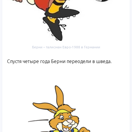
Берни – талисман Евро-1988 в Германии
Спустя четыре года Берни переодели в шведа.