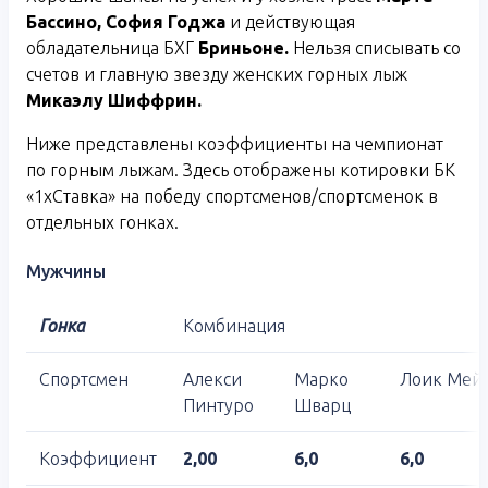
Бассино, София Годжа
и действующая
обладательница БХГ
Бриньоне.
Нельзя списывать со
счетов и главную звезду женских горных лыж
Микаэлу Шиффрин.
Ниже представлены коэффициенты на чемпионат
по горным лыжам. Здесь отображены котировки БК
«1хСтавка» на победу спортсменов/спортсменок в
отдельных гонках.
Мужчины
Гонка
Комбинация
Спортсмен
Алекси
Марко
Лоик Мей
Пинтуро
Шварц
Коэффициент
2,00
6,0
6,0