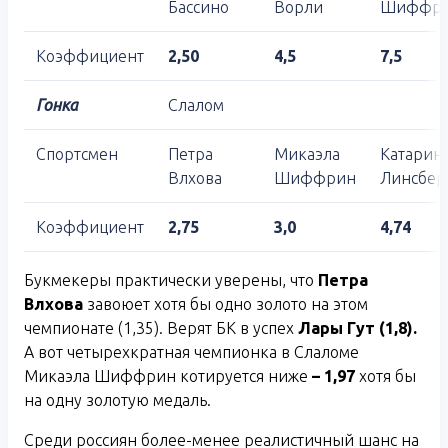
Бассино
Ворли
Шиффр
Коэффициент
2,50
4,5
7,5
Гонка
Слалом
Спортсмен
Петра
Микаэла
Катарин
Влхова
Шиффрин
Линсбер
Коэффициент
2,75
3,0
4,74
Букмекеры практически уверены, что
Петра
Влхова
завоюет хотя бы одно золото на этом
чемпионате (1,35). Верят БК в успех
Лары Гут (1,8).
А вот четырехкратная чемпионка в Слаломе
Микаэла Шиффрин котируется ниже
– 1,97
хотя бы
на одну золотую медаль.
Среди россиян более-менее реалистичный шанс на