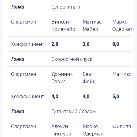
Гонка
Супергигант
Спортсмен
Винсент
Маттиас
Марко
Криемэйр
Майер
Одерматт
Коэффициент
2,8
3,6
8,0
Гонка
Скоростной спуск
Спортсмен
Доминик
Беат
Маттиас М
Парис
Фойц
Коэффициент
4,0
4,0
5,0
Гонка
Гигантский Слалом
Спортсмен
Алекси
Марко
Филипп З
Пинтуро
Одерматт