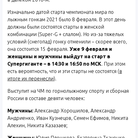
Изначально датой старта чемпионата мира по
лыжным гонкам 2021 было 8 февраля. В этот день
должны были состоятся старты в женской
комбинации (Super-G + слалом). Но из-за тяжелых
условий (снегопад) гонку отменили – скорее всего,
она состоится 15 февраля.
Уже 9 февраля
и
женщин
ы и мужчины выйдут на старт в
Супергиганте – в 14:30 и 16:50 по МСК
. При этом
есть вероятность, что и эти старты не состоятся (
в
итоге их перенесли
).
Выступит на ЧМ по горнолыжному спорту и сборная
России в составе девяти человек:
Мужчины:
Александр Хорошилов, Александр
Андриенко, Иван Кузнецов, Семен Ефимов, Никита
Алехин, Никита Казазаев;
Женщины:
Юлия Плешкова, Екатерина Ткаченко,