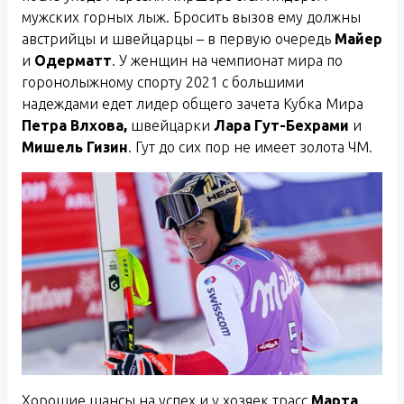
мужских горных лыж. Бросить вызов ему должны
австрийцы и швейцарцы – в первую очередь
Майер
и
Одерматт
. У женщин на чемпионат мира по
горонолыжному спорту 2021 с большими
надеждами едет лидер общего зачета Кубка Мира
Петра Влхова,
швейцарки
Лара Гут-Бехрами
и
Мишель Гизин
. Гут до сих пор не имеет золота ЧМ.
Хорошие шансы на успех и у хозяек трасс
Марта