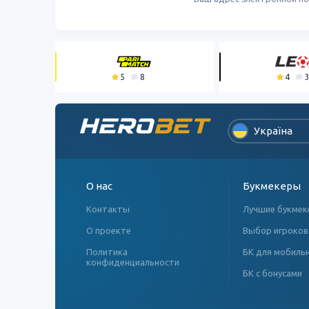
5
8
4
Україна
О нас
Букмекеры
Контакты
Лучшие букме
О проекте
Выбор игроков
Политика
БК для мобиль
конфиденциальности
БК с бонусами