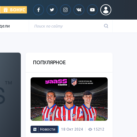
БОНУС
едели
ПОПУЛЯРНОЕ
Новости
18 Окт 2024
15212