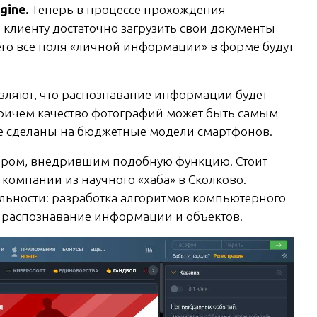
gine
.
Теперь в процессе прохождения
клиенту достаточно загрузить свои документы
чего все поля «личной информации» в форме будут
являют, что распознавание информации будет
Причем качество фотографий может быть самым
ые сделаны на бюджетные модели смартфонов.
кером, внедрившим подобную функцию. Стоит
то компании из научного «хаба» в Сколково.
льности: разработка алгоритмов компьютерного
, распознавание информации и объектов.