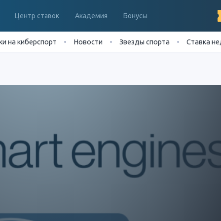
Центр ставок
Академия
Бонусы
ки на киберспорт
Новости
Звезды спорта
Ставка н