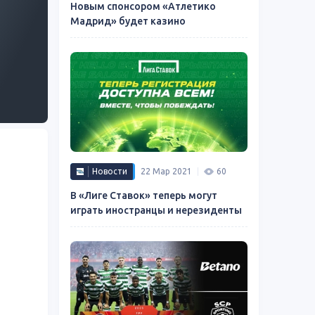
Новым спонсором «Атлетико
Мадрид» будет казино
Новости
22 Мар 2021
60
В «Лиге Ставок» теперь могут
играть иностранцы и нерезиденты