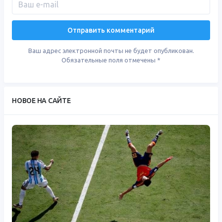
Ваш адрес электронной почты не будет опубликован.
Обязательные поля отмечены
*
НОВОЕ НА САЙТЕ