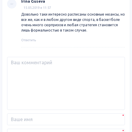
Irina Guseva
15.05.2019 в 11:57
Довольно таки интересно расписаны основные нюансы, но
все же, как и в любом другом виде спорта, в баскетболе
очень много сюрпризов и любая стратегия становится
лишь формальностью в таком случае.
Ответить