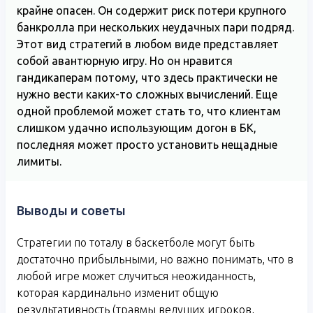
крайне опасен. Он содержит риск потери крупного
банкролла при нескольких неудачных пари подряд.
Этот вид стратегий в любом виде представляет
собой авантюрную игру. Но он нравится
гандикаперам потому, что здесь практически не
нужно вести каких-то сложных вычислений. Еще
одной проблемой может стать то, что клиентам
слишком удачно использующим догон в БК,
последняя может просто установить нещадные
лимиты.
Выводы и советы
Стратегии по тоталу в баскетболе могут быть
достаточно прибыльными, но важно понимать, что в
любой игре может случиться неожиданность,
которая кардинально изменит общую
результативность (травмы ведущих игроков,