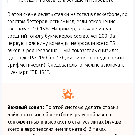
В этой схеме делать ставки на тотал в баскетболе, по
советам беттеров, есть смысл, если отклонение
составляет 10-15%. Например, в начале матча
средний тотал у букмекеров составляет 200. За
первую половину команды набросали всего 75
очков. Средневзвешенный показатель снизился
где-то до 155-160 (не 150, как можно предположить
арифметически). Следовательно, можно заключать
Live-пари “ТБ 155”.
Важный совет:
По этой системе делать ставки
лайв на тотал в баскетболе целесообразно в
конкурентных и высоких по статусу лигах (лучше
всего в европейских чемпионатах). В таких