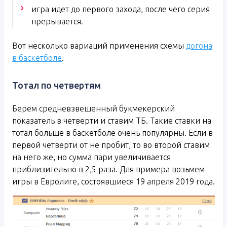
игра идет до первого захода, после чего серия
прерывается.
Вот несколько вариаций применения схемы
догона
в баскетболе
.
Тотал по четвертям
Берем средневзвешенный букмекерский
показатель в четверти и ставим ТБ. Такие ставки на
тотал больше в баскетболе очень популярны. Если в
первой четверти от не пробит, то во второй ставим
на него же, но сумма пари увеличивается
приблизительно в 2,5 раза. Для примера возьмем
игры в Евролиге, состоявшиеся 19 апреля 2019 года.