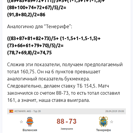
((89+83+89+72+111)/5+3+(1-1,5+1+1-1,5)+
(88+100+74+72+67)/5)/2=
(91,8+80,2)/2=86
Аналогично для “Тенерифе”:
((83+87+81+82+73)/5+ (1-1,5+1-1,5-1,5)+
(73+66+61+79+70)/5)/2=
(78,7+69,8)/2=74,75
Сложив эти показатели, получаем предполагаемый
тотал 160,75. Он на 6 пунктов превышает
аналогичный показатель букмекера.
Следовательно, делаем ставку ТБ 154,5. Матч
закончился со счетом 88-73, то есть тотал составил
161, а значит, наша ставка выиграла.