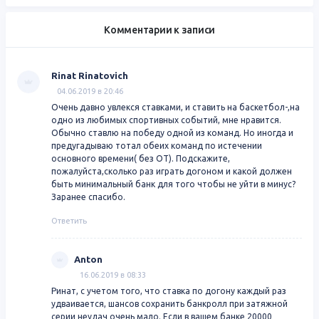
Комментарии к записи
Rinat Rinatovich
04.06.2019 в 20:46
Очень давно увлекся ставками, и ставить на баскетбол-,на
одно из любимых спортивных событий, мне нравится.
Обычно ставлю на победу одной из команд. Но иногда и
предугадываю тотал обеих команд по истечении
основного времени( без ОТ). Подскажите,
пожалуйста,сколько раз играть догоном и какой должен
быть минимальный банк для того чтобы не уйти в минус?
Заранее спасибо.
Ответить
Anton
16.06.2019 в 08:33
Ринат, с учетом того, что ставка по догону каждый раз
удваивается, шансов сохранить банкролл при затяжной
серии неудач очень мало. Если в вашем банке 20000