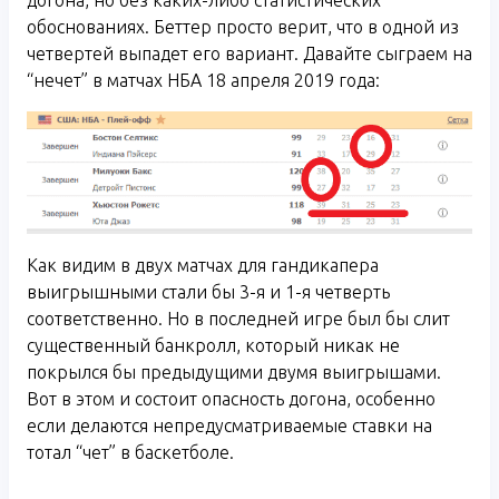
обоснованиях. Беттер просто верит, что в одной из
четвертей выпадет его вариант. Давайте сыграем на
“нечет” в матчах НБА 18 апреля 2019 года:
Как видим в двух матчах для гандикапера
выигрышными стали бы 3-я и 1-я четверть
соответственно. Но в последней игре был бы слит
существенный банкролл, который никак не
покрылся бы предыдущими двумя выигрышами.
Вот в этом и состоит опасность догона, особенно
если делаются непредусматриваемые ставки на
тотал “чет” в баскетболе.