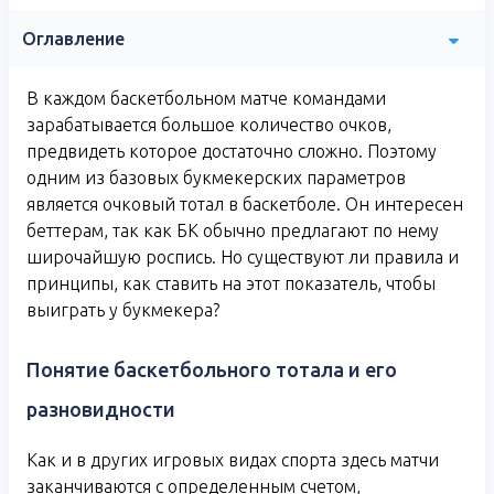
Оглавление
В каждом баскетбольном матче командами
зарабатывается большое количество очков,
предвидеть которое достаточно сложно. Поэтому
одним из базовых букмекерских параметров
является очковый тотал в баскетболе. Он интересен
беттерам, так как БК обычно предлагают по нему
широчайшую роспись. Но существуют ли правила и
принципы, как ставить на этот показатель, чтобы
выиграть у букмекера?
Понятие баскетбольного тотала и его
разновидности
Как и в других игровых видах спорта здесь матчи
заканчиваются с определенным счетом,