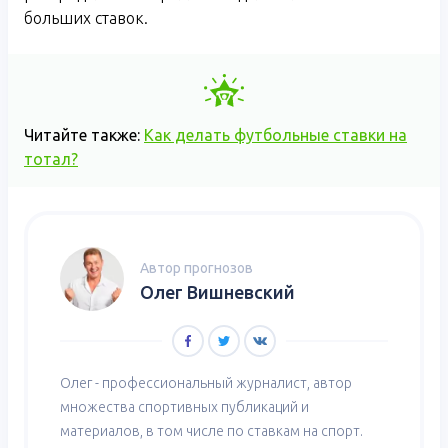
больших ставок.
Читайте также:
Как делать футбольные ставки на
тотал?
Автор прогнозов
Олег Вишневский
Олег - профессиональный журналист, автор
множества спортивных публикаций и
материалов, в том числе по ставкам на спорт.