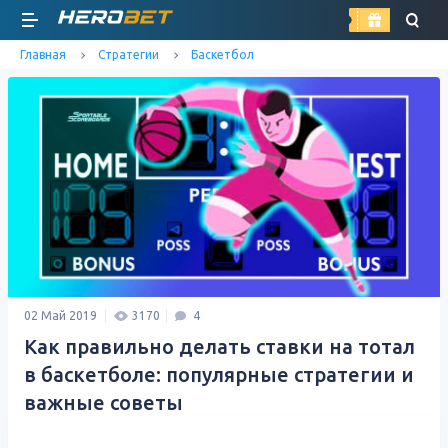
найти
Главная
Стратегии
Баскетбол
02 Май 2019
3170
4
Как правильно делать ставки на тотал
в баскетболе: популярные стратегии и
важные советы