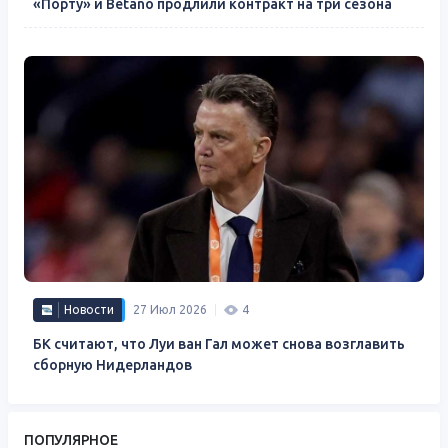
«Порту» и Betano ​​продлили контракт на три сезона
Новости
27 Июл 2026
4
БК считают, что Луи ван Гал может снова возглавить
сборную Нидерландов
ПОПУЛЯРНОЕ