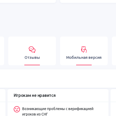
Отзывы
Мобильная версия
Игрокам не нравится
Возникающие проблемы с верификацией
игроков из СНГ