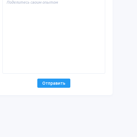
Отправить