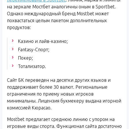
на зеркале Мостбет аналогичны оным в Sportbet.
Однако международный бренд Mostbet может
похвастаться целым пакетом дополнительных
продуктов:
Казино и лайв-казино;
Fantasy-Спорт;
Покер;
Тотализатор.
Сайт БК переведен на десятки других языков и
поддерживает более 30 валют. Региональные
ограничения по приему новых игроков
минимальны. Лицензия букмекеру выдана игорной
комиссией Кюрасао.
Mostbet предлагает среднюю линию с упором на
игровые виды спорта. Функционал сайта достаточно