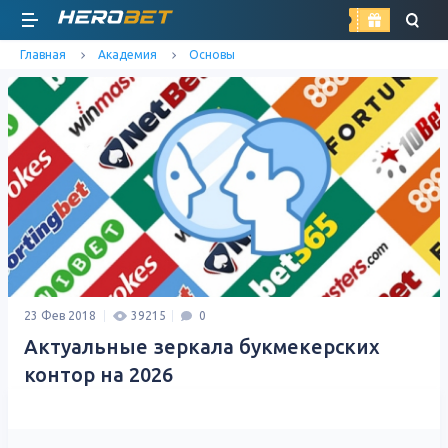
найти
Главная
Академия
Основы
23 Фев 2018
39215
0
Актуальные зеркала букмекерских
контор на 2026