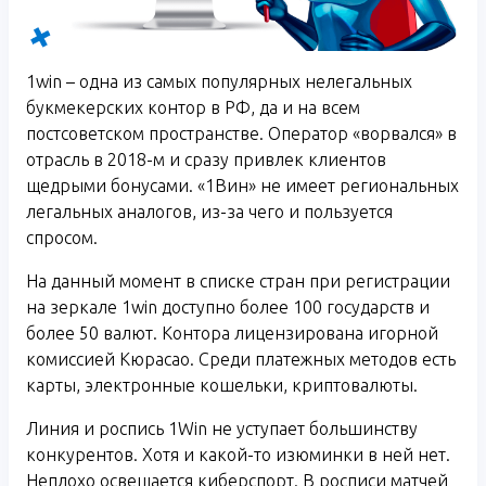
1win – одна из самых популярных нелегальных
букмекерских контор в РФ, да и на всем
постсоветском пространстве. Оператор «ворвался» в
отрасль в 2018-м и сразу привлек клиентов
щедрыми бонусами. «1Вин» не имеет региональных
легальных аналогов, из-за чего и пользуется
спросом.
На данный момент в списке стран при регистрации
на зеркале 1win доступно более 100 государств и
более 50 валют. Контора лицензирована игорной
комиссией Кюрасао. Среди платежных методов есть
карты, электронные кошельки, криптовалюты.
Линия и роспись 1Win не уступает большинству
конкурентов. Хотя и какой-то изюминки в ней нет.
Неплохо освещается киберспорт. В росписи матчей