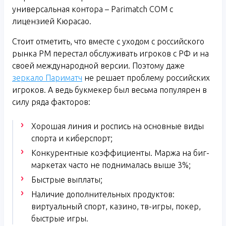
универсальная контора – Parimatch COM с
лицензией Кюрасао.
Стоит отметить, что вместе с уходом с российского
рынка PM перестал обслуживать игроков с РФ и на
своей международной версии. Поэтому даже
зеркало Париматч
не решает проблему российских
игроков. А ведь букмекер был весьма популярен в
силу ряда факторов:
Хорошая линия и роспись на основные виды
спорта и киберспорт;
Конкурентные коэффициенты. Маржа на биг-
маркетах часто не поднималась выше 3%;
Быстрые выплаты;
Наличие дополнительных продуктов:
виртуальный спорт, казино, тв-игры, покер,
быстрые игры.