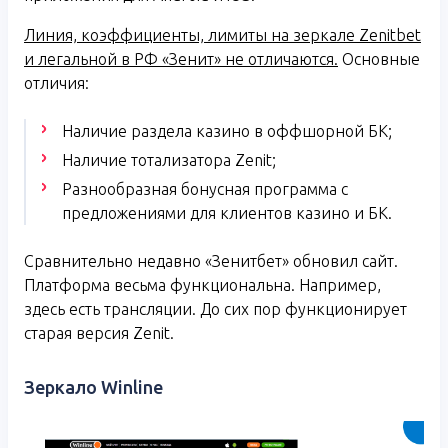
Линия, коэффициенты, лимиты на зеркале
Zenitbet
и легальной в РФ «Зенит» не отличаются.
Основные
отличия:
Наличие раздела казино в оффшорной БК;
Наличие тотализатора Zenit;
Разнообразная бонусная программа с
предложениями для клиентов казино и БК.
Сравнительно недавно «Зенитбет» обновил сайт.
Платформа весьма функциональна. Например,
здесь есть трансляции. До сих пор функционирует
старая версия Zenit.
Зеркало Winline