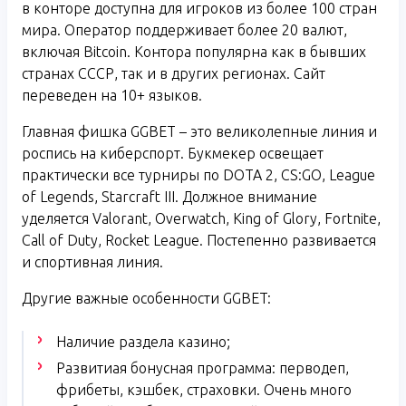
в конторе доступна для игроков из более 100 стран
мира. Оператор поддерживает более 20 валют,
включая Bitcoin. Контора популярна как в бывших
странах СССР, так и в других регионах. Сайт
переведен на 10+ языков.
Главная фишка GGBET – это великолепные линия и
роспись на киберспорт. Букмекер освещает
практически все турниры по DOTA 2, CS:GO, League
of Legends, Starcraft III. Должное внимание
уделяется Valorant, Overwatch, King of Glory, Fortnite,
Call of Duty, Rocket League. Постепенно развивается
и спортивная линия.
Другие важные особенности GGBET:
Наличие раздела казино;
Развитиая бонусная программа: перводеп,
фрибеты, кэшбек, страховки. Очень много