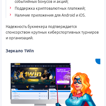
событийных бонусов и акций;
Поддержка криптовалютных платежей;
Наличие приложения для Android и iOS.
Надежность букмекера подтверждается
спонсорством крупных киберспортивных турниров
и организаций.
Зеркало 1Win