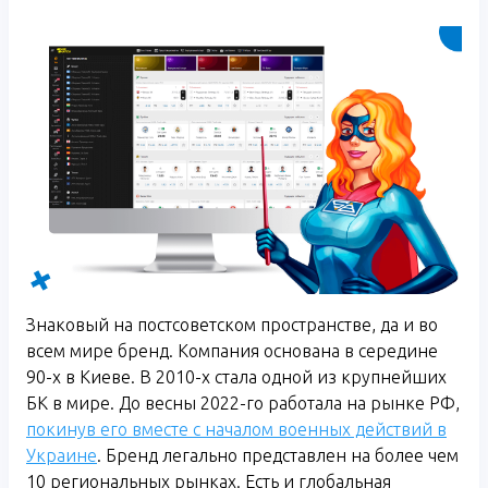
Знаковый на постсоветском пространстве, да и во
всем мире бренд. Компания основана в середине
90-х в Киеве. В 2010-х стала одной из крупнейших
БК в мире. До весны 2022-го работала на рынке РФ,
покинув его вместе с началом военных действий в
Украине
. Бренд легально представлен на более чем
10 региональных рынках. Есть и глобальная