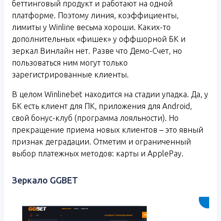
беттинговый продукт и работают на одной
платформе. Поэтому линия, коэффициенты,
лимиты у Winline весьма хороши. Каких-то
дополнительных «фишек» у оффшорной БК и
зеркал Винлайн нет. Разве что Демо-Счет, но
пользоваться ним могут только
зарегистрированные клиенты.
В целом Winlinebet находится на стадии упадка. Да, у
БК есть клиент для ПК, приложения для Android,
свой бонус-клуб (программа лояльности). Но
прекращение приема новых клиентов – это явный
признак деградации. Отметим и ограниченный
выбор платежных методов: карты и ApplePay.
Зеркало GGBET