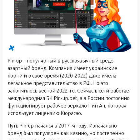
Pin-up – популярный в русскоязычный среде
азартный бренд. Компания имеет украинские
корни и в свое время (2020-2022) даже имела
легальное представительство в РФ. Но это
закончилось весной 2022-го. Сейчас в сети работает
международная БК Pin-up.bet, а в России постоянно
функционирует рабочее зеркало Пин Ап, которая
использует лицензию Кюрасао.
Путь Pin-up начался в 2017-м году. Изначально
бренд был популярен как казино, но постепенно