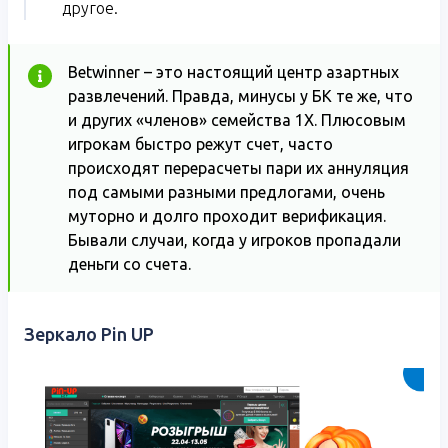
другое.
Betwinner – это настоящий центр азартных
развлечений. Правда, минусы у БК те же, что
и других «членов» семейства 1X. Плюсовым
игрокам быстро режут счет, часто
происходят перерасчеты пари их аннуляция
под самыми разными предлогами, очень
муторно и долго проходит верификация.
Бывали случаи, когда у игроков пропадали
деньги со счета.
Зеркало Pin UP