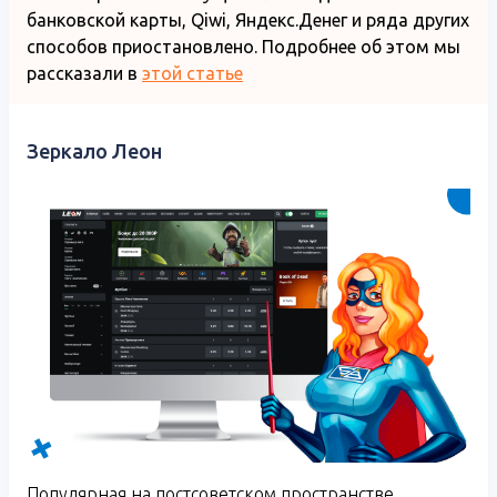
банковской карты, Qiwi, Яндекс.Денег и ряда других
способов приостановлено. Подробнее об этом мы
рассказали в
этой статье
Зеркало Леон
Популярная на постсоветском пространстве