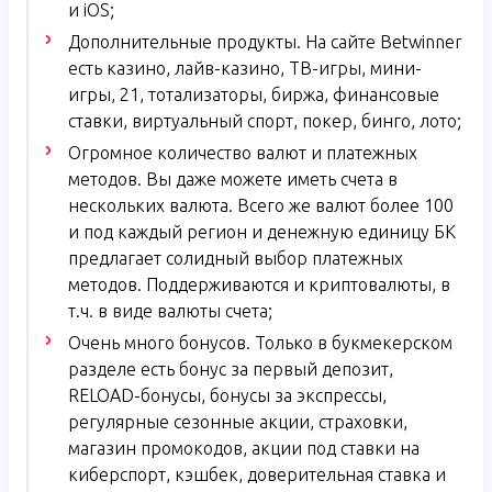
и iOS;
Дополнительные продукты. На сайте Betwinner
есть казино, лайв-казино, ТВ-игры, мини-
игры, 21, тотализаторы, биржа, финансовые
ставки, виртуальный спорт, покер, бинго, лото;
Огромное количество валют и платежных
методов. Вы даже можете иметь счета в
нескольких валюта. Всего же валют более 100
и под каждый регион и денежную единицу БК
предлагает солидный выбор платежных
методов. Поддерживаются и криптовалюты, в
т.ч. в виде валюты счета;
Очень много бонусов. Только в букмекерском
разделе есть бонус за первый депозит,
RELOAD-бонусы, бонусы за экспрессы,
регулярные сезонные акции, страховки,
магазин промокодов, акции под ставки на
киберспорт, кэшбек, доверительная ставка и