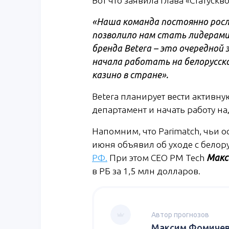
Вот что заявила глава «Статускв
«Наша команда постоянно росла
позволило нам стать лидерами
бренда
Betera
– это очередной 
начала работать на белорусско
казино в стране».
Betera планирует вести активну
департамент и начать работу 
Напомним, что Parimatch, чьи 
июня объявил об уходе с белору
РФ.
При этом CEO PM Tech
Макс
в РБ за 1,5 млн долларов.
Автор прогнозов
Максим Фомиче