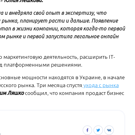
о»
Юлия Лешкова:
 и внедряла свой опыт в экспертизу, что
 рынка, планирует расти и дальше. Появление
этап в жизни компании, которая когда-то первой
м рынке и первой запустила легальное онлайн
ю маркетинговую деятельность, расширить IT-
над платформенными решениями.
основные мощности находятся в Украине, в начале
сского рынка. Три месяца спустя
ухода с рынка
им Ляшко
сообщил, что компания продаст бизнес
в