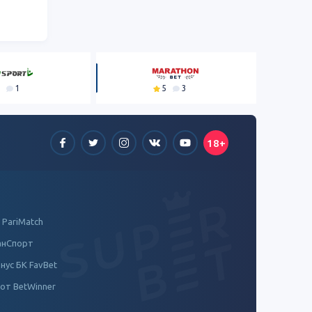
4
1
5
3
18+
 PariMatch
анСпорт
ус БК FavBet
 от BetWinner