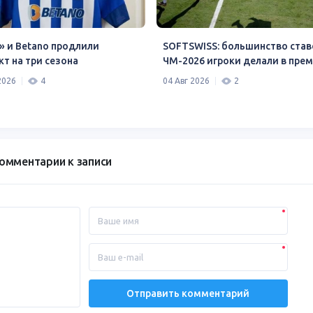
 и Betano ​​продлили
SOFTSWISS: большинство став
кт на три сезона
ЧМ-2026 игроки делали в пре
2026
4
04 Авг 2026
2
омментарии к записи