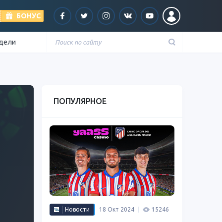
БОНУС
едели
ПОПУЛЯРНОЕ
Новости
18 Окт 2024
15246