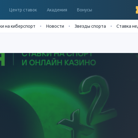
Центр ставок
Академия
Бонусы
ки на киберспорт
Новости
Звезды спорта
Ставка н