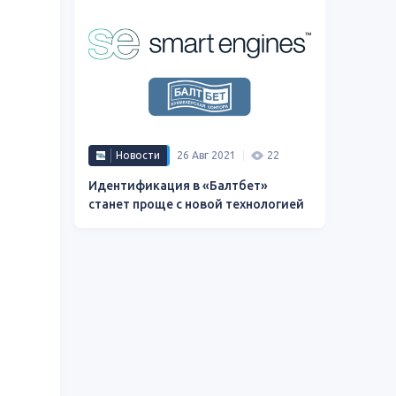
Новости
26 Авг 2021
22
Идентификация в «Балтбет»
станет проще с новой технологией