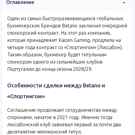
Оглавление
Один из самых быстроразвивающихся глобальных
букмекерских брендов Betano заключил очередной
спонсорский контракт. На этот раз компания,
которая принадлежит Kaizen Gaming, продлила на
четыре года контракт со «Спортингом» (Лиссабон).
Таким образом, букмекер будет титульным
спонсором одного из сильнейших клубов
Португалии до конца сезона 2028/29.
Особенности сделки между Betano и
«Спортингом»
Соглашение продолжает сотрудничество между
сторонами, начатое в 2021 году. Именно тогда
лиссабонский клуб завоевал первый за почти два
десятилетия чемпионский титул.