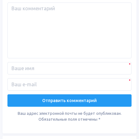
Ваш адрес электронной почты не будет опубликован.
Обязательные поля отмечены
*