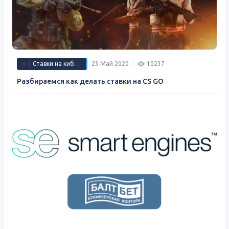
Ставки на киберспорт
23 Май 2020
10237
Разбираемся как делать ставки на CS GO