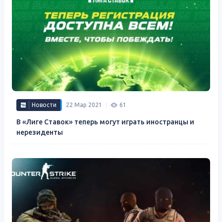
Новости
22 Мар 2021
61
В «Лиге Ставок» теперь могут играть иностранцы и
нерезиденты