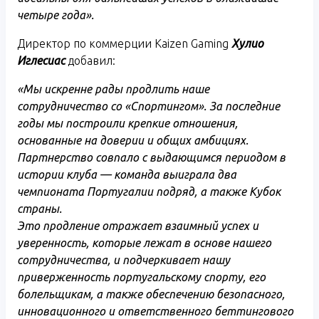
четыре года».
Директор по коммерции Kaizen Gaming
Хулио
Иглесиас
добавил:
«Мы искренне рады продлить наше
сотрудничество со «Спортингом». За последние
годы мы построили крепкие отношения,
основанные на доверии и общих амбициях.
Партнерство совпало с выдающимся периодом в
истории клуба — команда выиграла два
чемпионата Португалии подряд, а также Кубок
страны.
Это продление отражает взаимный успех и
уверенность, которые лежат в основе нашего
сотрудничества, и подчеркивает нашу
приверженность португальскому спорту, его
болельщикам, а также обеспечению безопасного,
инновационного и ответственного беттингового