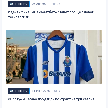
Новости
26 Авг 2021
22
Идентификация в «Балтбет» станет проще с новой
технологией
Новости
31 Июл 2026
5
«Порту» и Betano ​​продлили контракт на три сезона