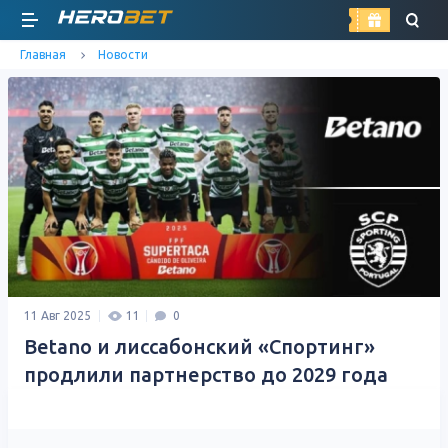
найти
Главная
Новости
11 Авг 2025
11
0
Betano и лиссабонский «Спортинг»
продлили партнерство до 2029 года