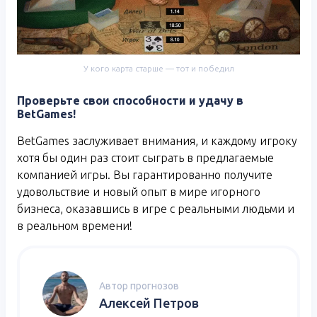
У кого карта старше — тот и победил
Проверьте свои способности и удачу в
BetGames!
BetGames заслуживает внимания, и каждому игроку
хотя бы один раз стоит сыграть в предлагаемые
компанией игры. Вы гарантированно получите
удовольствие и новый опыт в мире игорного
бизнеса, оказавшись в игре с реальными людьми и
в реальном времени!
Автор прогнозов
Алексей Петров