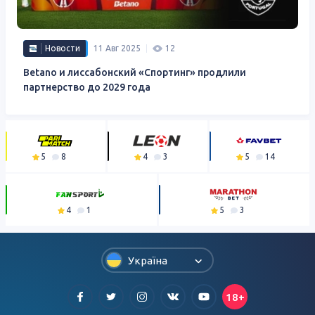
Новости
11 Авг 2025
12
Betano и лиссабонский «Спортинг» продлили
партнерство до 2029 года
5
8
4
3
5
14
4
1
5
3
Україна
18+