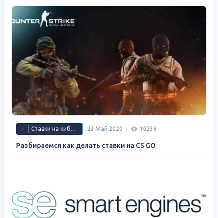
Ставки на киберспорт
23 Май 2020
10238
Разбираемся как делать ставки на CS GO