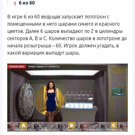
6 из 60
В игре 6 из 60 ведущая запускает лототрон с
помещенными в него шарами синего и красного
цветов. Далее 6 шаров выпадают по 2 в цилиндры
секторов А, В и С. Количество шаров в лототроне до
начала розыгрыша – 60. Игрок должен угадать, в
какой вариации выпадут шары.