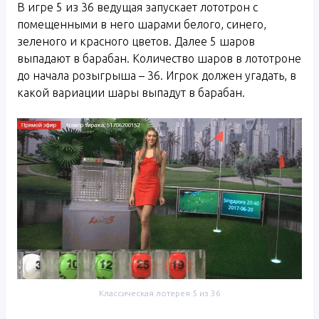
В игре 5 из 36 ведущая запускает лототрон с
помещенными в него шарами белого, синего,
зеленого и красного цветов. Далее 5 шаров
выпадают в барабан. Количество шаров в лототроне
до начала розыгрыша – 36. Игрок должен угадать, в
какой вариации шары выпадут в барабан.
Классическая лотерея 5 из 36