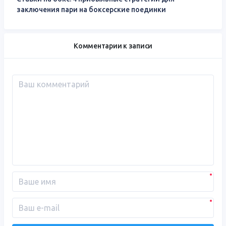
заключения пари на боксерские поединки
Комментарии к записи