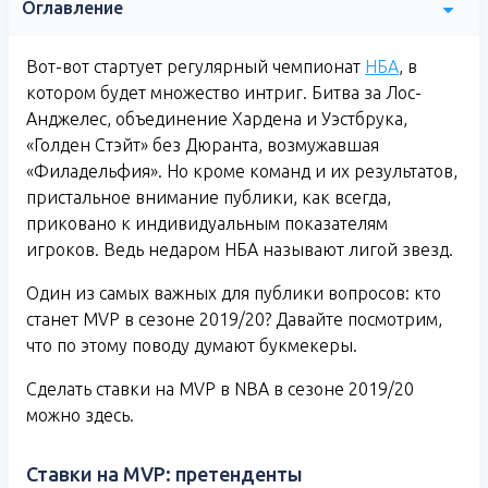
Оглавление
Вот-вот стартует регулярный чемпионат
НБА
, в
котором будет множество интриг. Битва за Лос-
Анджелес, объединение Хардена и Уэстбрука,
«Голден Стэйт» без Дюранта, возмужавшая
«Филадельфия». Но кроме команд и их результатов,
пристальное внимание публики, как всегда,
приковано к индивидуальным показателям
игроков. Ведь недаром НБА называют лигой звезд.
Один из самых важных для публики вопросов: кто
станет MVP в сезоне 2019/20? Давайте посмотрим,
что по этому поводу думают букмекеры.
Сделать ставки на MVP в NBA в сезоне 2019/20
можно здесь.
Ставки на MVP: претенденты