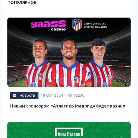
ПОПУЛЯРНОЕ
Новости
18 Окт 2024
15236
Новым спонсором «Атлетико Мадрид» будет казино