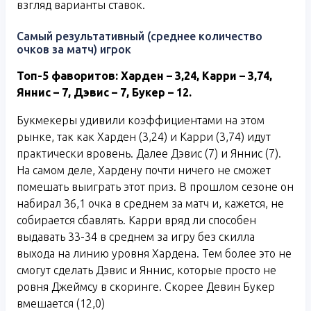
взгляд варианты ставок.
Самый результативный (среднее количество
очков за матч) игрок
Топ-5 фаворитов: Харден – 3,24, Карри – 3,74,
Яннис – 7, Дэвис – 7, Букер – 12.
Букмекеры удивили коэффициентами на этом
рынке, так как Харден (3,24) и Карри (3,74) идут
практически вровень. Далее Дэвис (7) и Яннис (7).
На самом деле, Хардену почти ничего не сможет
помешать выиграть этот приз. В прошлом сезоне он
набирал 36,1 очка в среднем за матч и, кажется, не
собирается сбавлять. Карри вряд ли способен
выдавать 33-34 в среднем за игру без скилла
выхода на линию уровня Хардена. Тем более это не
смогут сделать Дэвис и Яннис, которые просто не
ровня Джеймсу в скоринге. Скорее Девин Букер
вмешается (12,0)