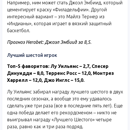
Например, ним может стать Джоэл Эмбиид, который
цементирует краску «Филадельфии». Другой
интересный вариант – это Майлз Тернер из
«Индианы», которая играет в вязкий защитный
баскетбол.
Прогноз Herobet: Джоэл Эмбиид за 8,5.
Лучший шестой игрок
Топ-5 фаворитов: Лу Уильямс – 2,7, Спесер
Динуидди – 8,0, Терренс Росс – 12,0, Монтрез
Харрелл – 12,0, Джо Инглс – 15,0.
Лу Уильямс забирал награду лучшего шестого в двух
последних сезонах, а вообще это ему удавалось
сделать уже три раза (все в последние пять лет). Еще
одна победа делает его рекордсменом – никто не
выигрывал награду «Лучшего Шестого» четыре
раза, равно как и три раза подряд.