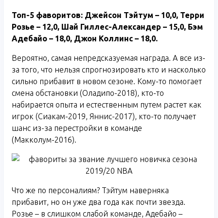
Топ-5 фаворитов: Джейсон Тэйтум – 10,0, Терри
Розье – 12,0, Шай Гиллес-Александер – 15,0, Бэм
Адебайо – 18,0, Джон Коллинс – 18,0.
Вероятно, самая непредсказуемая награда. А все из-
за того, что нельзя спрогнозировать кто и насколько
сильно прибавит в новом сезоне. Кому-то помогает
смена обстановки (Оладипо-2018), кто-то
набирается опыта и естественным путем растет как
игрок (Сиакам-2019, Яннис-2017), кто-то получает
шанс из-за перестройки в команде
(Макколум-2016).
Что же по персоналиям? Тэйтум наверняка
прибавит, но он уже два года как почти звезда.
Розье – в слишком слабой команде, Адебайо –