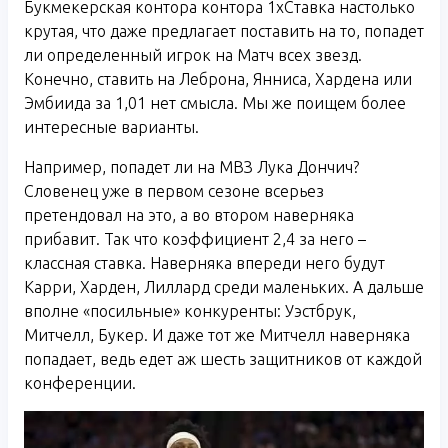
Букмекерская контора контора 1хСтавка настолько
крутая, что даже предлагает поставить на то, попадет
ли определенный игрок на Матч всех звезд.
Конечно, ставить на Леброна, Янниса, Хардена или
Эмбиида за 1,01 нет смысла. Мы же поищем более
интересные варианты.
Например, попадет ли на МВЗ Лука Дончич?
Словенец уже в первом сезоне всерьез
претендовал на это, а во втором наверняка
прибавит. Так что коэффициент 2,4 за него –
классная ставка. Наверняка впереди него будут
Карри, Харден, Лиллард среди маленьких. А дальше
вполне «посильные» конкуренты: Уэстбрук,
Митчелл, Букер. И даже тот же Митчелл наверняка
попадает, ведь едет аж шесть защитников от каждой
конференции.