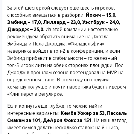
За этой шестеркой следует еще шесть игроков,
способных вмешаться в разборки:
Йокич – 15,0,
Эмбиид – 17,0, Лиллард – 23,0, Уэстбрук – 24,0,
Джордж – 25,0
. Из этой компании настоятельно
рекомендуем обратить внимание на Джоэла
Эмбиида и Пола Джорджа. «Филадельфия»
наверняка войдет в топ-2 в конференции, и если
Эмбиид прибавит в стабильности – то железный
топ-5 игрок лиги на обеих сторонах площадки. Пол
Джордж в прошлом сезоне претендовал на MVP на
определенном этапе. В этом году он получил
команду получше и почти наверняка будет лидером
«Клипперс» в регулярке.
Если копнуть еще глубже, то можно найти
интересные варианты:
Кемба Уокер за 53, Паскаль
Сиакам за 101, ДеАрон Фокс за 151
. На наш взгляд
имеет смысл делать несколько ставок: на Янниса,