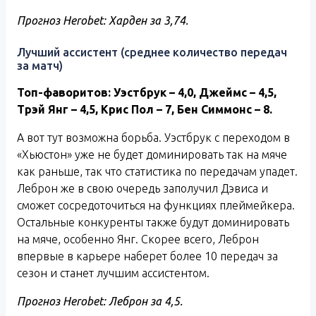
Прогноз Herobet: Харден за 3,74.
Лучший ассистент (среднее количество передач
за матч)
Топ-фаворитов: Уэстбрук – 4,0, Джеймс – 4,5,
Трэй Янг – 4,5, Крис Пол – 7, Бен Симмонс – 8.
А вот тут возможна борьба. Уэстбрук с переходом в
«Хьюстон» уже не будет доминировать так на мяче
как раньше, так что статистика по передачам упадет.
Леброн же в свою очередь заполучил Дэвиса и
сможет сосредоточиться на функциях плеймейкера.
Остальные конкуренты также будут доминировать
на мяче, особенно Янг. Скорее всего, Леброн
впервые в карьере наберет более 10 передач за
сезон и станет лучшим ассистентом.
Прогноз Herobet: Леброн за 4,5.