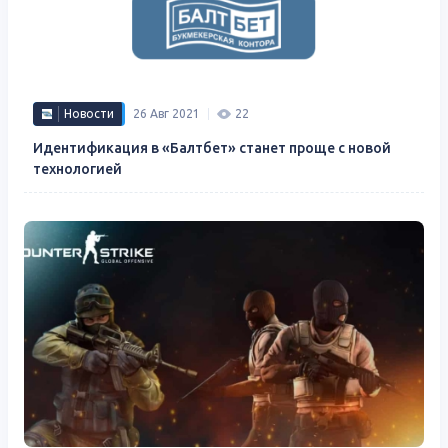
Новости
26 Авг 2021
22
Идентификация в «Балтбет» станет проще с новой
технологией