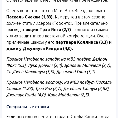
Остается еще пять мест и целая куча претендентов.
Очень вероятно, что на Матч Всех Звезд попадает
Паскаль Сиакам (1,83).
Камерунец в этом сезоне
должен стать лидером «Торонто». Привлекательно
выглядят
акции Трэя Янга (2,7)
– одного из самых
ярких защитников восточной конференции. Очень
приличные шансы у его
партнера Коллинса (3,3) и
даже у Джулиуса Рэндла (4,0).
Прогноз Herobet по западу: на МВЗ поедут ДеАрон
Фокс (5,5), Лука Дончич (2,4), Донован Митчелл (2,7),
Си Джей Макколум (5,5), Дрэймонд Грин (3,1).
Прогноз Herobet по востоку: на МВЗ поедут Паскаль
Сиакам (1,83), Трэй Янг (2,7), Джейсон Тэйтум (2,88),
Джулиус Рэндл (4,0), Крис Миддлтон (2,5).
Специальные ставки
Если вы сильно верите в талант Стефа Карри, тогда