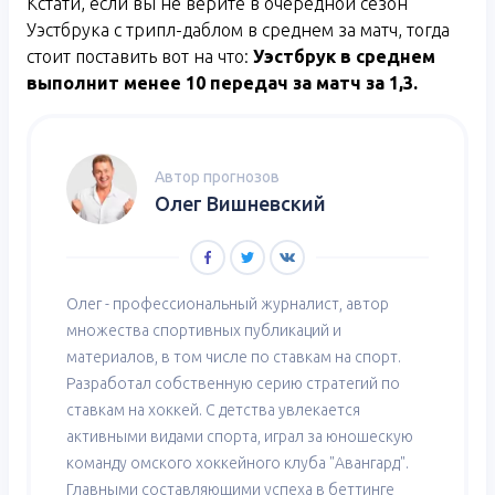
Кстати, если вы не верите в очередной сезон
Уэстбрука с трипл-даблом в среднем за матч, тогда
стоит поставить вот на что:
Уэстбрук в среднем
выполнит менее 10 передач за матч за 1,3.
Автор прогнозов
Олег Вишневский
Олег - профессиональный журналист, автор
множества спортивных публикаций и
материалов, в том числе по ставкам на спорт.
Разработал собственную серию стратегий по
ставкам на хоккей. С детства увлекается
активными видами спорта, играл за юношескую
команду омского хоккейного клуба "Авангард".
Главными составляющими успеха в беттинге