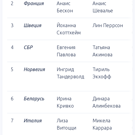
2
Франция
Анаис
Анаис
Х
Бескон
Шевалье
Ш
3
Швеция
Йоханна
Лин Перрсон
Э
Скоттхейм
О
4
СБР
Евгения
Татьяна
С
Павлова
Акимова
М
5
Норвегия
Ингрид
Тириль
И
Тандерволд
Экхофф
6
Беларусь
Ирина
Динара
А
Кривко
Алимбекова
7
Италия
Лиза
Микела
Ф
Витоцци
Каррара
С