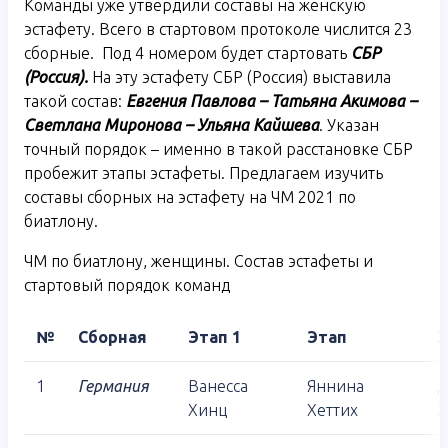
Команды уже утвердили составы на женскую
эстафету. Всего в стартовом протоколе числится 23
сборные. Под 4 номером будет стартовать
СБР
(Россия).
На эту эстафету СБР (Россия) выставила
такой состав:
Евгения Павлова – Татьяна Акимова –
Светлана Миронова – Ульяна Кайшева
. Указан
точный порядок – именно в такой расстановке СБР
пробежит этапы эстафеты. Предлагаем изучить
составы сборных на эстафету на ЧМ 2021 по
биатлону.
ЧМ по биатлону, женщины. Состав эстафеты и
стартовый порядок команд
№
Сборная
Этап 1
Этап
Э
1
Германия
Ванесса
Яннина
Д
Хинц
Хеттих
Х