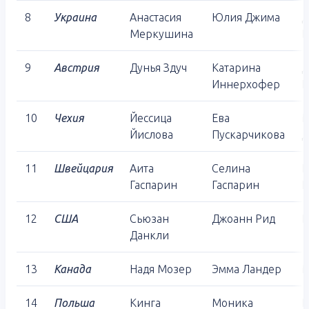
8
Украина
Анастасия
Юлия Джима
Д
Меркушина
Б
9
Австрия
Дунья Здуч
Катарина
Д
Иннерхофер
Ш
10
Чехия
Йессица
Ева
М
Йислова
Пускарчикова
Д
11
Швейцария
Аита
Селина
Е
Гаспарин
Гаспарин
Г
12
США
Сьюзан
Джоанн Рид
К
Данкли
13
Канада
Надя Мозер
Эмма Ландер
М
14
Польша
Кинга
Моника
К