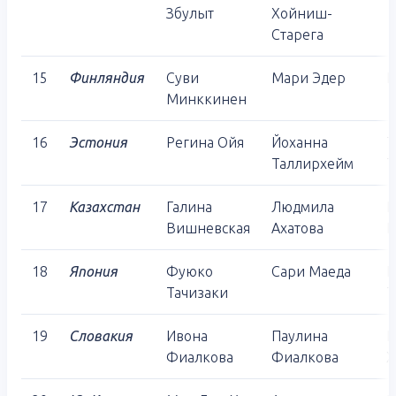
Збулыт
Хойниш-
Старега
15
Финляндия
Суви
Мари Эдер
Е
Минккинен
16
Эстония
Регина Ойя
Йоханна
Т
Таллирхейм
Т
17
Казахстан
Галина
Людмила
Е
Вишневская
Ахатова
Б
18
Япония
Фуюко
Сари Маеда
Тачизаки
Т
19
Словакия
Ивона
Паулина
Г
Фиалкова
Фиалкова
Х