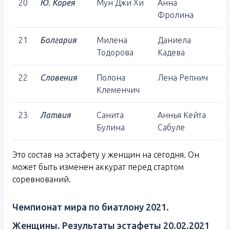
20
Ю. Корея
Мун Джи Хи
Анна
Е
Фролина
А
21
Болгария
Милена
Даниела
М
Тодорова
Кадева
З
22
Словения
Полона
Лена Репнич
З
Клеменчич
К
23
Латвия
Санита
Аннья Кейта
И
Булина
Сабуле
Г
Это состав на эстафету у женщин на сегодня. Он
может быть изменен аккурат перед стартом
соревнований.
Чемпионат мира по биатлону 2021.
Женщины. Результаты эстафеты 20.02.2021