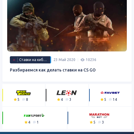
Ставки на киберспорт
23 Май 2020
10236
Разбираемся как делать ставки на CS GO
5
8
4
3
5
14
4
1
5
3