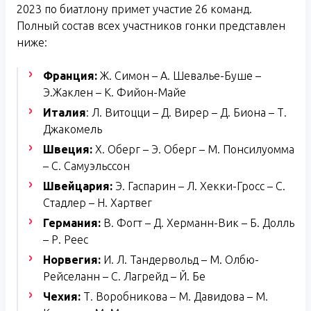
2023 по биатлону примет участие 26 команд.
Полный состав всех участников гонки представлен
ниже:
Франция:
Ж. Симон – А. Шевалье-Буше –
Э.Жаклен – К. Фийон-Майе
Италия
: Л. Витоцци – Д. Вирер – Д. Биона – Т.
Джакомель
Швеция:
Х. Оберг – Э. Оберг – М. Понсилуомма
– С. Самуэльссон
Швейцария:
Э. Гаспарин – Л. Хекки-Гросс – С.
Стадлер – Н. Хартвег
Германия:
В. Фогт – Д. Херманн-Вик – Б. Долль
– Р. Реес
Норвегия:
И. Л. Тандервольд – М. Олбю-
Рейселанн – С. Лагрейд – Й. Бе
Чехия:
Т. Воробникова – М. Давидова – М.