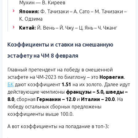
Мухин — В. Киреев
Япония:
Ф. Тачизаки – А. Сато – М. Тачизаки –
К. Одзима
Китай:
Й. Вень – Й. Чжу – Ц. Янь – Ч. Чжанг
Коэффициенты и ставки на смешанную
эстафету на ЧМ 8 февраля
Главный претендент на победу в смешенной
эстафете на ЧМ-2023 по биатлону – это
Норвегия
.
БК
дают коэффициент
1.51
на их золото. Далее идут
действующие чемпионы
французы – 5.0,
шведы –
8.0
, сборная
Германии – 12.0
и
Италии – 20.0
. На
победу остальных сборных предложены
коэффициенты выше 100.0.
А вот коэффициенты на попадание в топ-3: