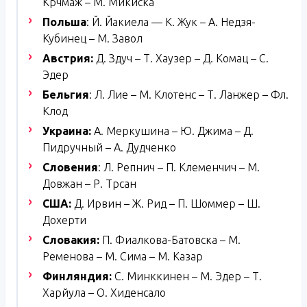
Крчмаж – М. Микиска
Польша
: Й. Йакиела — К. Жук – А. Недзя-
Кубинец – М. Завол
Австрия:
Д. Здуч – Т. Хаузер – Д. Комац – С.
Эдер
Бельгия
: Л. Лие – М. Клотенс – Т. Ланжер – Фл.
Клод
Украина:
А. Меркушина – Ю. Джима – Д.
Пидручный – А. Дудченко
Словения
: Л. Репнич – П. Клеменчич – М.
Довжан – Р. Трсан
США:
Д. Ирвин – Ж. Рид – П. Шоммер – Ш.
Дохерти
Словакия:
П. Фиалкова-Батовска – М.
Ременова – М. Сима – М. Казар
Финляндия:
С. Минккинен – М. Эдер – Т.
Харйула – О. Хиденсало