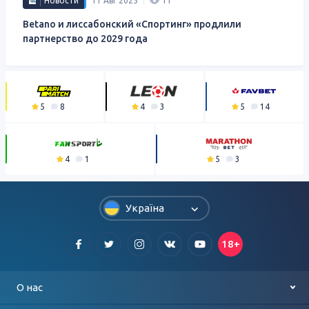
Новости
11 Авг 2025
11
Betano и лиссабонский «Спортинг» продлили
партнерство до 2029 года
5
8
4
3
5
14
4
1
5
3
Україна
18+
О нас