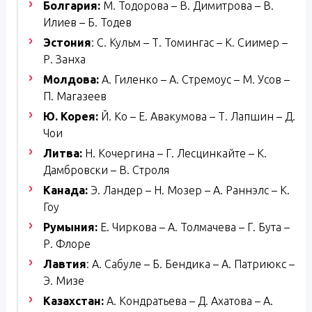
Болгария:
М. Тодорова – В. Димитрова – В.
Илиев – Б. Тодев
Эстония
: С. Кульм – Т. Томингас – К. Сиимер –
Р. Занха
Молдова:
А. Гиленко – А. Стремоус – М. Усов –
П. Магазеев
Ю. Корея:
Й. Ко – Е. Авакумова – Т. Лапшин – Д.
Чои
Литва:
Н. Кочергина – Г. Лесцинкайте – К.
Дамбровски – В. Строля
Канада:
Э. Ландер – Н. Мозер – А. Раннэлс – К.
Гоу
Румыния:
Е. Чиркова – А. Толмачева – Г. Бута –
Р. Флоре
Лавтия
: А. Сабуле – Б. Бендика – А. Патриюкс –
Э. Мизе
Казахстан:
А. Кондратьева – Д. Ахатова – А.