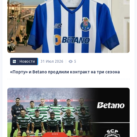
Новости
31 Июл 2026
5
«Порту» и Betano ​​продлили контракт на три сезона