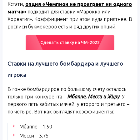
Кстати,
опция «Чемпион не проиграет ни одного
матча»
подходит для ставки «Марокко или
Хорватия». Коэффициент при этом куда приятнее. В
росписи букмекеров есть и ряд других опций.
Сделать ставку на ЧМ-2022
Ставки на лучшего бомбардира и лучшего
игрока
В гонке бомбардиров по большому счету осталось
только три конкурента –
Мбаппе, Месси и Жиру
. У
первого пять забитых мячей, у второго и третьего –
по четыре. Вот как выглядят коэффициенты:
Мбаппе – 1.50
Месси – 3.75