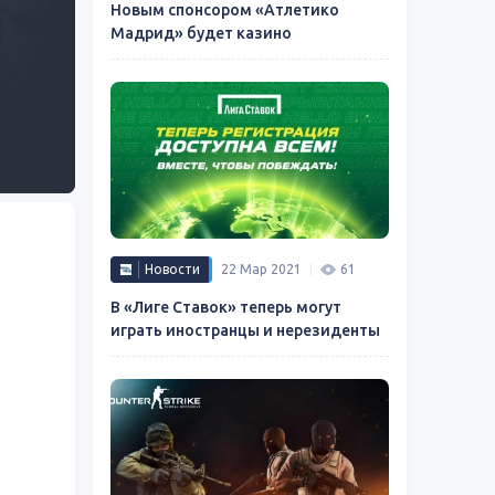
Новым спонсором «Атлетико
Мадрид» будет казино
Новости
22 Мар 2021
61
В «Лиге Ставок» теперь могут
играть иностранцы и нерезиденты