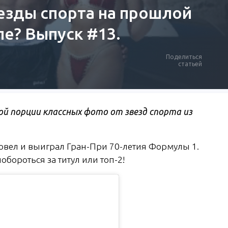
езды спорта на прошлой
е? Выпуск #13.
Поделиться
статьей
ой порции классных фото от звезд спорта из
овел и выиграл Гран-При 70-летия Формулы 1.
обороться за титул или топ-2!