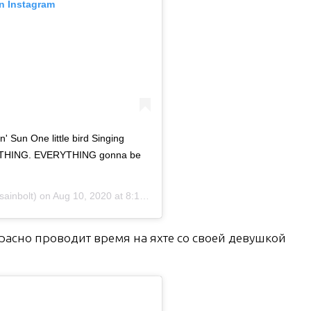
on Instagram
n' Sun One little bird Singing
THING. EVERYTHING gonna be
ainbolt) on
Aug 10, 2020 at 8:18am PDT
асно проводит время на яхте со своей девушкой
.