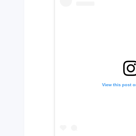
View this post 