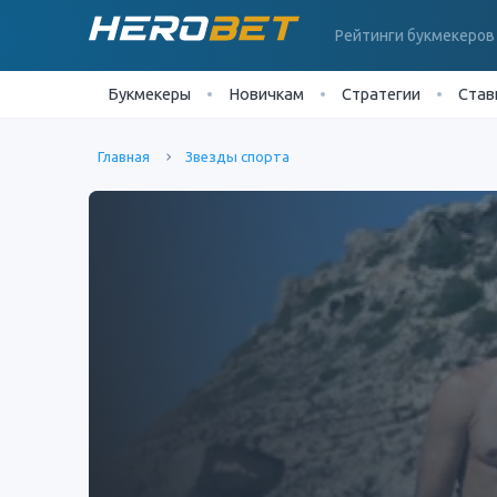
Рейтинги букмекеров
Букмекеры
Новичкам
Стратегии
Став
Главная
Звезды спорта