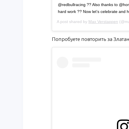
@redbullracing ?? Also thanks to @hon
hard work ?? Now let’s celebrate and 
A post shared by
Max Verstappen
(@ma
Попробуете повторить за Златан