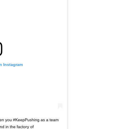
on Instagram
en you #KeepPushing as a team
d in the factory of