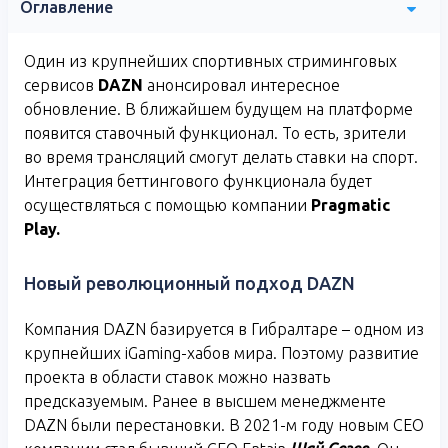
Оглавление
Один из крупнейших спортивных стриминговых
сервисов
DAZN
анонсировал интересное
обновление. В ближайшем будущем на платформе
появится ставочный функционал. То есть, зрители
во время трансляций смогут делать ставки на спорт.
Интеграция беттингового функционала будет
осуществляться с помощью компании
Pragmatic
Play
.
Новый революционный подход DAZN
Компания DAZN базируется в Гибралтаре – одном из
крупнейших iGaming-хабов мира. Поэтому развитие
проекта в области ставок можно назвать
предсказуемым. Ранее в высшем менеджменте
DAZN были перестановки. В 2021-м году новым CEO