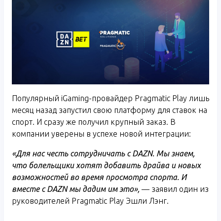
Популярный iGaming-провайдер Pragmatic Play лишь
месяц назад запустил свою платформу для ставок на
спорт. И сразу же получил крупный заказ. В
компании уверены в успехе новой интеграции:
«Для нас честь сотрудничать с
DAZN
. Мы знаем,
что болельщики хотят добавить драйва и новых
возможностей во время просмотра спорта. И
вместе с
DAZN
мы дадим им это»,
— заявил один из
руководителей Pragmatic Play Эшли Лэнг.