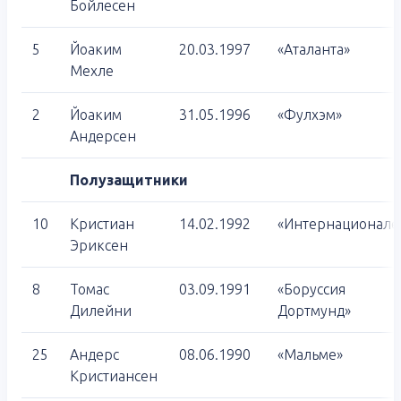
Бойлесен
5
Йоаким
20.03.1997
«Аталанта»
Мехле
2
Йоаким
31.05.1996
«Фулхэм»
Андерсен
Полузащитники
10
Кристиан
14.02.1992
«Интернационале
Эриксен
8
Томас
03.09.1991
«Боруссия
Дилейни
Дортмунд»
25
Андерс
08.06.1990
«Мальме»
Кристиансен