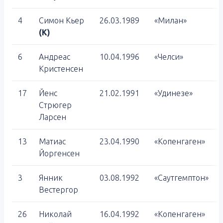
4
Симон Кьер
26.03.1989
«Милан»
(К)
6
Андреас
10.04.1996
«Челси»
Кристенсен
17
Йенс
21.02.1991
«Удинезе»
Стрюгер
Ларсен
13
Матиас
23.04.1990
«Копенгаген»
Йоргенсен
3
Янник
03.08.1992
«Саутгемптон»
Вестергор
26
Николай
16.04.1992
«Копенгаген»