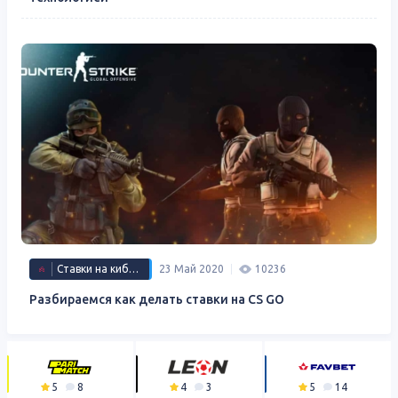
Ставки на киберспорт
23 Май 2020
10236
Разбираемся как делать ставки на CS GO
5
8
4
3
5
14