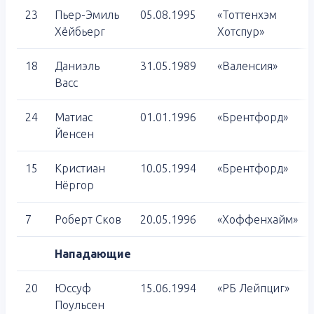
23
Пьер-Эмиль
05.08.1995
«Тоттенхэм
Хёйбьерг
Хотспур»
18
Даниэль
31.05.1989
«Валенсия»
Васс
24
Матиас
01.01.1996
«Брентфорд»
Йенсен
15
Кристиан
10.05.1994
«Брентфорд»
Нёргор
7
Роберт Сков
20.05.1996
«Хоффенхайм»
Нападающие
20
Юссуф
15.06.1994
«РБ Лейпциг»
Поульсен