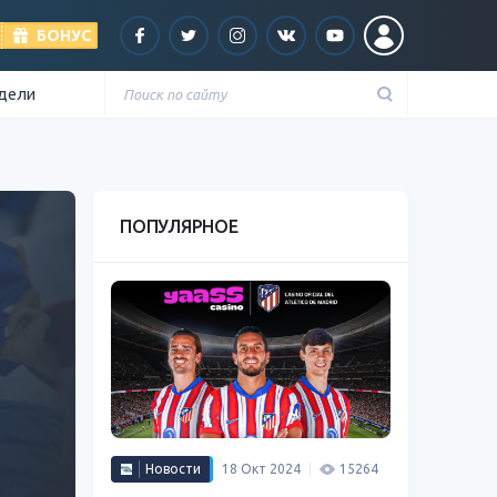
БОНУС
едели
ПОПУЛЯРНОЕ
Новости
18 Окт 2024
15264