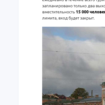
запланировано только два выхо
вместительность
15 000 челове
лимита, вход будет закрыт.