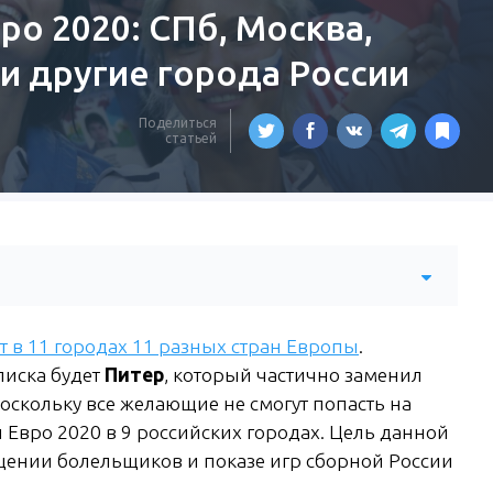
ро 2020: СПб, Москва,
и другие города России
Поделиться
статьей
т в 11 городах 11 разных стран Европы
.
писка будет
Питер
, который частично заменил
оскольку все желающие не смогут попасть на
 Евро 2020 в 9 российских городах. Цель данной
щении болельщиков и показе игр сборной России