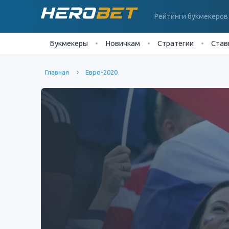
Рейтинги букмекеров
Букмекеры
Новичкам
Стратегии
Став
Главная
Евро-2020