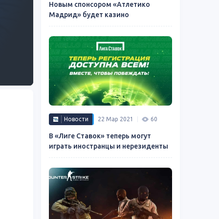
Новым спонсором «Атлетико
Мадрид» будет казино
Новости
22 Мар 2021
60
В «Лиге Ставок» теперь могут
играть иностранцы и нерезиденты