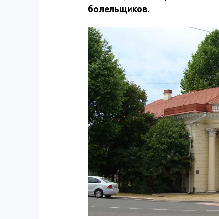
болельщиков.