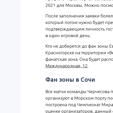
2021 для Москвы. Можно посмо
После заполнения заявки боле
который потом нужно будет пре
подтверждающим личность гостя
в один игровой день.
Кто не доберется до фан зоны Е
Красногорске на территории «Ве
фанатская зона. Она будет рас
Международная, 12
.
Фан зоны в Сочи
Все матчи команды Черчесова п
организуют в Морском порту по
построена под Чемпионат Мира 
оценке организаторов, данный