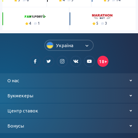
4
1
5
3
Україна
18+
О нас
Контакты
Букмекеры
О проекте
Лучшие букмекеры
Центр ставок
Политика конфиденциальности
Выбор игроков
Футбол
Бонусы