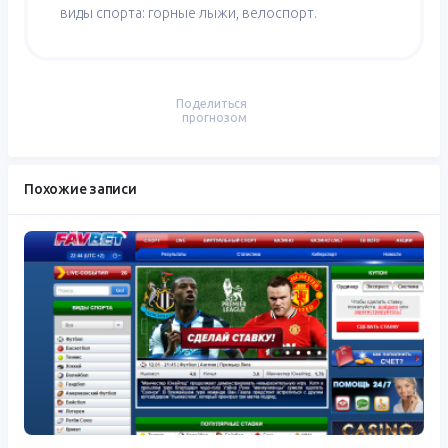
виды спорта: горные лыжи, велоспорт.
Поделиться
прогнозом
Похожие записи