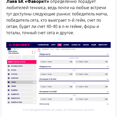
Лайв БК «Фаворит»
определенно порадует
любителей тенниса, ведь почти на любые встречи
тут доступны следующие рынки: победитель матча,
победитель сета, кто выиграет n-й гейм, счет по
сетам, будет ли счет 40-40 в n-м гейме, форы и
тоталы, точный счет сета и другое.
Live-предложения на одну из теннисных встреч