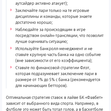
аутсайдер активно атакует);
Заключайте пари только на те игровые
дисциплины и команды, которые знаете
достаточно хорошо;
Наблюдайте за происходящим в игре
посредством онлайн-трансляции, что позволит
лучше оценивать ситуацию;
Используйте банкролл-менеджмент и не
ставьте крупную часть банка на одно событие
(вне зависимости от его коэффициента);
Ставьте по финансовой стратегии Флэт,
которая подразумевает заключение пари в
размере от 1% до 5% с банка (рекомендуется
для начинающих бетторов).
Оптимальная стратегия ставок в лайве БК «Фавбет»
зависит от выбранного вида спорта. Например, в
футболе это может быть тотал голов, а в баскетболе