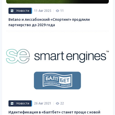
Новости
11 Авг 2025
11
Betano и лиссабонский «Спортинг» продлили
партнерство до 2029 года
Новости
26 Авг 2021
22
Идентификация в «Балтбет» станет проще с новой