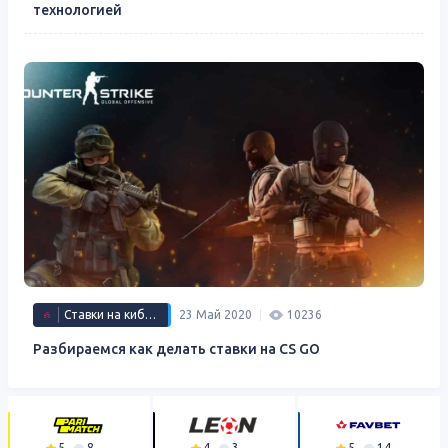
технологией
Ставки на киберспорт
23 Май 2020
10236
Разбираемся как делать ставки на CS GO
5
8
4
3
5
14