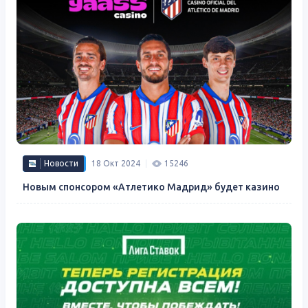
Новости
18 Окт 2024
15246
Новым спонсором «Атлетико Мадрид» будет казино