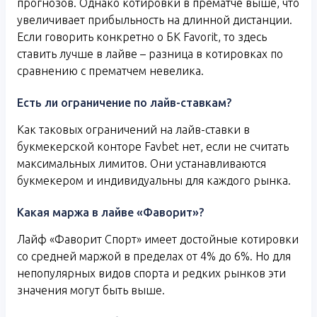
прогнозов. Однако котировки в прематче выше, что
увеличивает прибыльность на длинной дистанции.
Если говорить конкретно о БК Favorit, то здесь
ставить лучше в лайве – разница в котировках по
сравнению с прематчем невелика.
Есть ли ограничение по лайв-ставкам?
Как таковых ограничений на лайв-ставки в
букмекерской конторе Favbet нет, если не считать
максимальных лимитов. Они устанавливаются
букмекером и индивидуальны для каждого рынка.
Какая маржа в лайве «Фаворит»?
Лайф «Фаворит Спорт» имеет достойные котировки
со средней маржой в пределах от 4% до 6%. Но для
непопулярных видов спорта и редких рынков эти
значения могут быть выше.