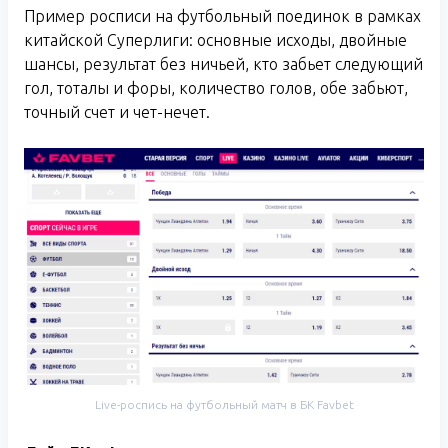
Пример росписи на футбольный поединок в рамках
китайской Суперлиги: основные исходы, двойные
шансы, результат без ничьей, кто забьет следующий
гол, тоталы и форы, количество голов, обе забьют,
точный счет и чет-нечет.
Live-роспись на футбольный матч в БК Favbet