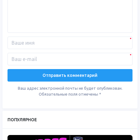
Ваш адрес электронной почты не будет опубликован.
Обязательные поля отмечены
*
ПОПУЛЯРНОЕ