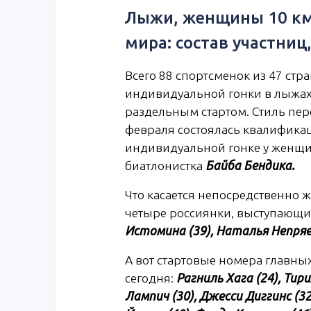
Лыжи, женщины 10 км
мира: состав участниц,
Всего 88 спортсменок из 47 стр
индивидуальной гонки в лыжах 
раздельным стартом. Стиль пер
февраля состоялась квалифика
индивидуальной гонке у женщин
биатлонистка
Байба Бендика.
Что касается непосредственно ж
четыре россиянки, выступающи
Истомина (39), Наталья Непряев
А вот стартовые номера главных
сегодня:
Рагниль Хага (24), Тир
Лампич (30), Джесси Диггинс (32)