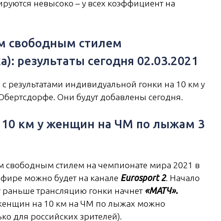
руются невысоко – у всех коэффициент на
м свободным стилем
): результаты сегодня 02.03.2021
 с результатами индивидуальной гонки на 10 км у
Обертсдорфе. Они будут добавлены сегодня.
а 10 км у женщин на ЧМ по лыжам 3
км свободным стилем на чемпионате мира 2021 в
эфире можно будет на канале
Eurosport
2
. Начало
ут раньше трансляцию гонки начнет
«МАТЧ».
и женщин на 10 км на ЧМ по лыжах можно
ько для российских зрителей).