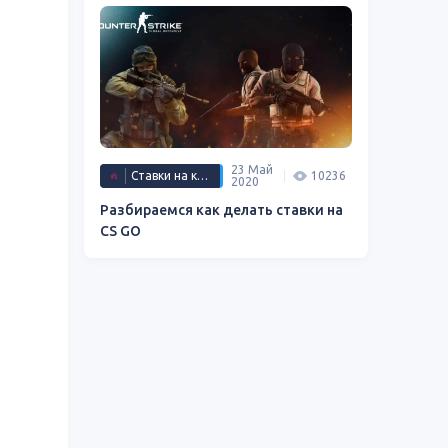
23 Май
Ставки на киберспорт
10236
2020
Разбираемся как делать ставки на
CS GO