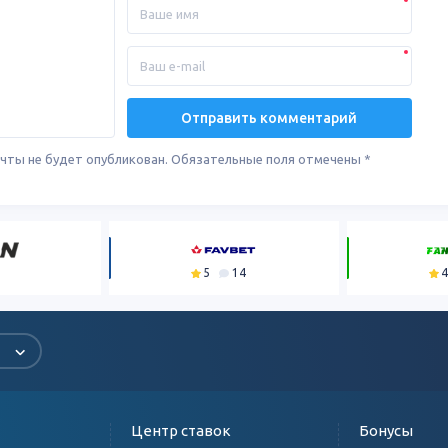
чты не будет опубликован.
Обязательные поля отмечены
*
3
5
14
Центр ставок
Бонусы