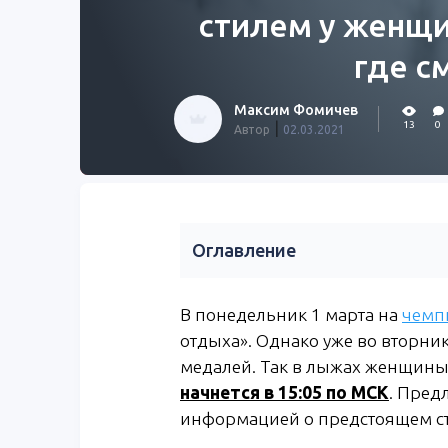
стилем у женщин
где с
Максим Фомичев
|
13
0
Автор
02.03.2021
Оглавление
В понедельник 1 марта на
чемп
отдыха». Однако уже во вторн
медалей. Так в лыжах женщины 
начнется в 15:05 по МСК
. Пред
информацией о предстоящем ст