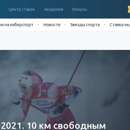
Центр ставок
Академия
Бонусы
ки на киберспорт
Новости
Звезды спорта
Ставка н
2021. 10 км свободным