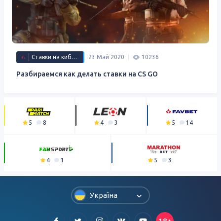
Ставки на киберспорт
23 Май 2020
10236
Разбираемся как делать ставки на CS GO
5
8
4
3
5
14
4
1
5
3
Україна
18+