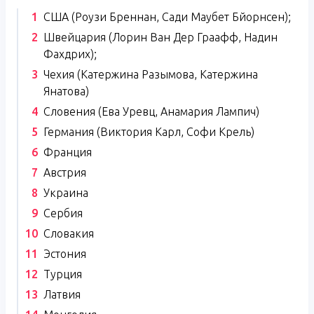
США (Роузи Бреннан, Сади Маубет Бйорнсен);
Швейцария (Лорин Ван Дер Граафф, Надин
Фахдрих);
Чехия (Катержина Разымова, Катержина
Янатова)
Словения (Ева Уревц, Анамария Лампич)
Германия (Виктория Карл, Софи Крель)
Франция
Австрия
Украина
Сербия
Словакия
Эстония
Турция
Латвия