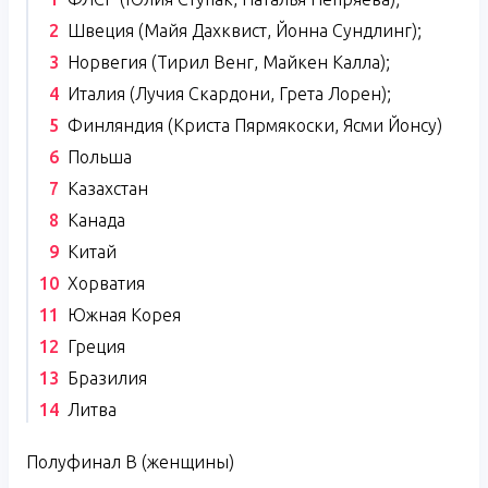
Швеция (Майя Дахквист, Йонна Сундлинг);
Норвегия (Тирил Венг, Майкен Калла);
Италия (Лучия Скардони, Грета Лорен);
Финляндия (Криста Пярмякоски, Ясми Йонсу)
Польша
Казахстан
Канада
Китай
Хорватия
Южная Корея
Греция
Бразилия
Литва
Полуфинал B (женщины)