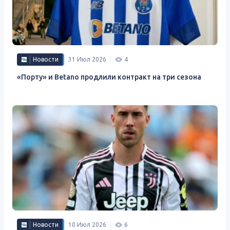
Новости
31 Июл 2026
4
«Порту» и Betano ​​продлили контракт на три сезона
Новости
10 Июл 2026
6