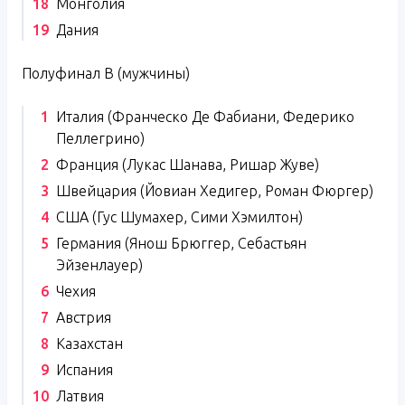
Монголия
Дания
Полуфинал B (мужчины)
Италия (Франческо Де Фабиани, Федерико
Пеллегрино)
Франция (Лукас Шанава, Ришар Жуве)
Швейцария (Йовиан Хедигер, Роман Фюргер)
США (Гус Шумахер, Сими Хэмилтон)
Германия (Янош Брюггер, Себастьян
Эйзенлауер)
Чехия
Австрия
Казахстан
Испания
Латвия