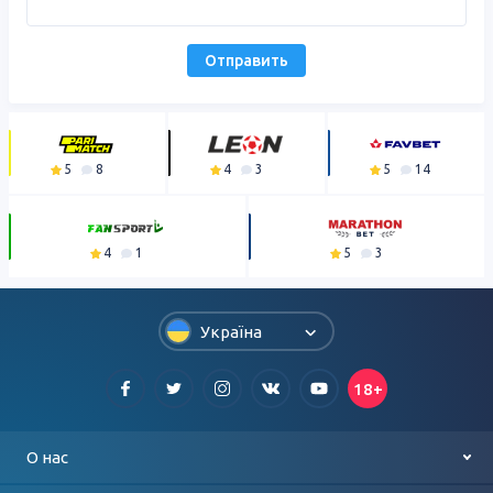
Отправить
5
8
4
3
5
14
4
1
5
3
Україна
18+
О нас