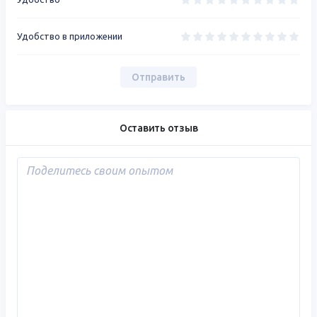
Удобство в приложении
Отправить
Оставить отзыв