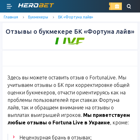
найти
Главная
Букмекеры
БК «Фортуна лайв»
Отзывы о букмекере БК «Фортуна лайв»
Здесь вы можете оставить отзыв о FortunaLive. Мы
учитываем отзывы о БК при корректировке общей
оценки букмекеров, отчасти ориентируясь как на
проблемы пользователей при ставках Фортуна
лайв, так и обращаем внимание на отзывы о
выплатах выигрышей игроков.
Мы приветствуем
любые отзывы о Fortuna Live в Украине
, кроме:
Нецензурная брань в отзывах;