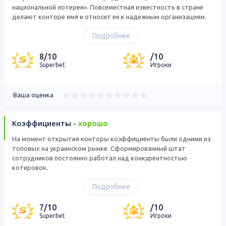
национальной лотереи». Повсеместная известность в стране
делают конторе имя и относит ее к надежным организациям.
Подробнее
8/10
/10
Superbet
Игроки
Ваша оценка
Коэффициенты
-
хорошо
На момент открытия конторы коэффициенты были одними из
топовых на украинском рынке. Сформированный штат
сотрудников постоянно работал над конкурентностью
котировок.
Подробнее
7/10
/10
Superbet
Игроки