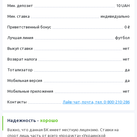
Мин. депозит
10 UAH
Мин. ставка
индивидуально
Приветственный бонус
0
₴
Лучшая линия
футбол
Выкуп ставки
нет
Возврат налога
нет
Тотализатор
да
Мобильная версия
да
Мобильные приложения
нет
Контакты
Лайв-чат, почта, тел. 0-800-210-286
Надежность
-
хорошо
Важно, что данная БК имеет местную лицензию. Ставки на
спорт лишь часть от всего «продукта» «Украинской