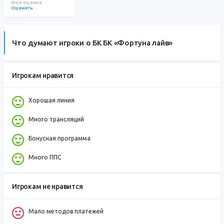
Моя оценка
Оценить
Что думают игроки о БК БК «Фортуна лайв»
Игрокам нравится
Хорошая линия
Много трансляций
Бонусная программа
Много ППС
Игрокам не нравится
Мало методов платежей