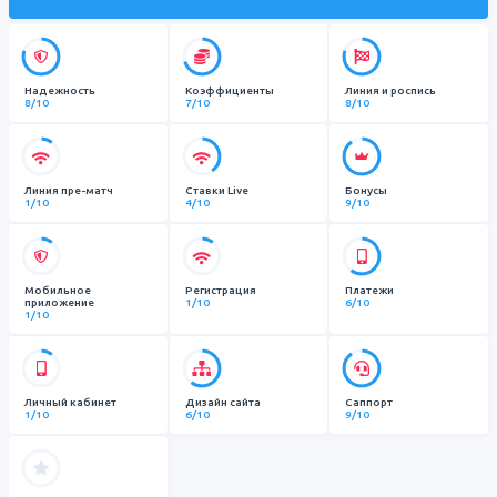
Надежность
Коэффициенты
Линия и роспись
8/10
7/10
8/10
Линия пре-матч
Ставки Live
Бонусы
1/10
4/10
9/10
Мобильное
Регистрация
Платежи
приложение
1/10
6/10
1/10
Личный кабинет
Дизайн сайта
Саппорт
1/10
6/10
9/10