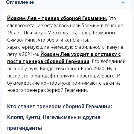
Оглавление
Йоахим Лев – тренер сборной Германии.
Это
словосочетание оставалось незыблемым в течение
15 лет. Почти как Меркель – канцлер Германии.
Символично, что обе эти константы,
характеризующие немецкую стабильность, канут в
лету в 2021-м.
Йоахим Лев уходит в отставку с
поста тренера сборной Германии
. Его лебединой
песней у руля Бундестим станет Евро-2020. Ну а
после этого маншафт получил нового рулевого. И
букмекерские конторы уже принимают ставки на
нового тренера сборной Германии.
Кто станет тренером сборной Германии:
Клопп, Кунтц, Нагельсманн и другие
претенденты