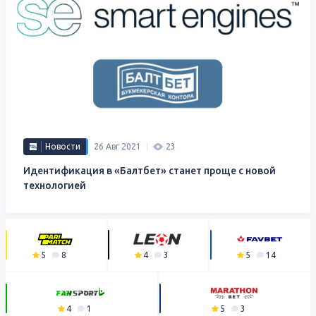
Новости
26 Авг 2021
23
Идентификация в «Балтбет» станет проще с новой
технологией
5
8
4
3
5
14
4
1
5
3