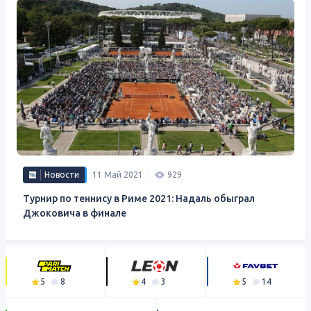
Новости
11 Май 2021
929
Турнир по теннису в Риме 2021: Надаль обыграл
Джоковича в финале
5
8
4
3
5
14