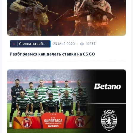
Ставки на киберспорт
23 Май 2020
10237
Разбираемся как делать ставки на CS GO