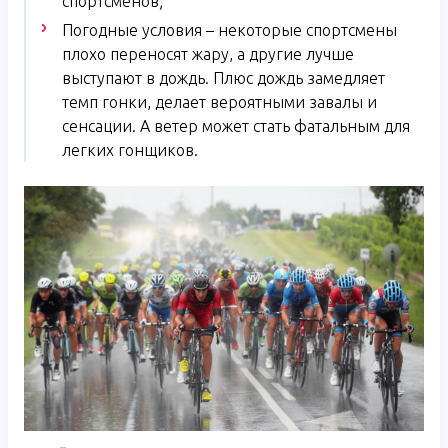
спортсменов;
Погодные условия – некоторые спортсмены
плохо переносят жару, а другие лучше
выступают в дождь. Плюс дождь замедляет
темп гонки, делает вероятными завалы и
сенсации. А ветер может стать фатальным для
легких гонщиков.