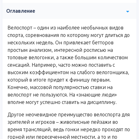
Оглавление
Велоспорт – один из наиболее необычных видов
спорта, соревнования по которому могут длиться до
нескольких недель. Он привлекает бетторов
простым анализом, интересной росписью на
топовые велогонки, а также большим количеством
сенсаций. Например, часто можно поставить с
высоким коэффициентом на слабого велогонщика,
который в итоге придет к финишу первым.
Конечно, массовой популярностью ставки на
велоспорт не пользуются. На «знающие люди»
вполне могут успешно ставить на дисциплину.
Другое неочевидное преимущество велоспорта для
зрителей и игроков – живописные пейзажи во
время трансляций, ведь гонки нередко проходят по
горной или пересеченной местности, а то и по