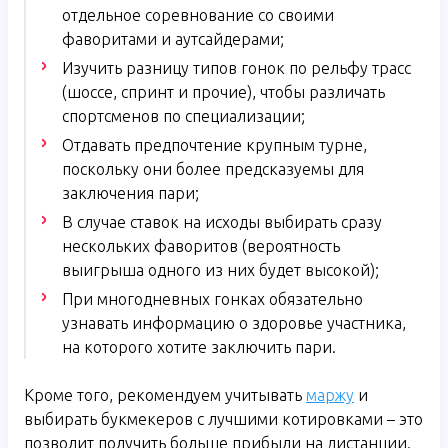
отдельное соревнование со своими
фаворитами и аутсайдерами;
Изучить разницу типов гонок по рельфу трасс
(шоссе, спринт и прочие), чтобы различать
спортсменов по специализации;
Отдавать предпочтение крупным турне,
поскольку они более предсказуемы для
заключения пари;
В случае ставок на исходы выбирать сразу
нескольких фаворитов (вероятность
выигрыша одного из них будет высокой);
При многодневных гонках обязательно
узнавать информацию о здоровье участника,
на которого хотите заключить пари.
Кроме того, рекомендуем учитывать
маржу
и
выбирать букмекеров с лучшими котировками – это
позволит получить больше прибыли на дистанции.