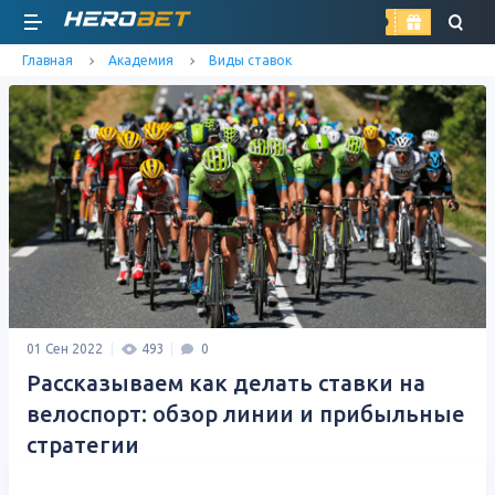
найти
Главная
Академия
Виды ставок
01 Сен 2022
493
0
Рассказываем как делать ставки на
велоспорт: обзор линии и прибыльные
стратегии