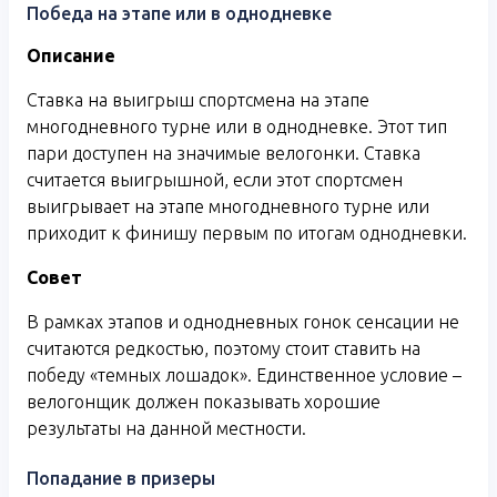
Победа на этапе или в однодневке
Описание
Ставка на выигрыш спортсмена на этапе
многодневного турне или в однодневке. Этот тип
пари доступен на значимые велогонки. Ставка
считается выигрышной, если этот спортсмен
выигрывает на этапе многодневного турне или
приходит к финишу первым по итогам однодневки.
Совет
В рамках этапов и однодневных гонок сенсации не
считаются редкостью, поэтому стоит ставить на
победу «темных лошадок». Единственное условие –
велогонщик должен показывать хорошие
результаты на данной местности.
Попадание в призеры