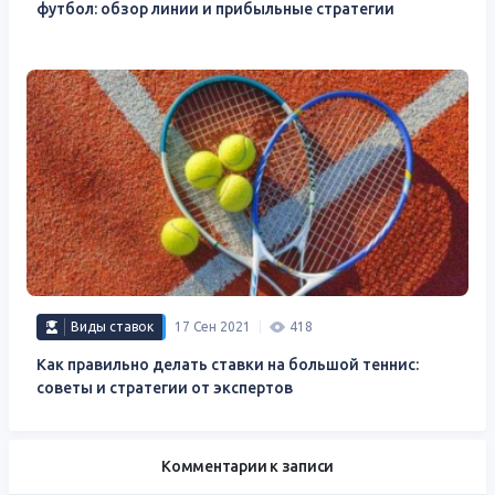
футбол: обзор линии и прибыльные стратегии
Виды ставок
17 Сен 2021
418
Как правильно делать ставки на большой теннис:
советы и стратегии от экспертов
Комментарии к записи