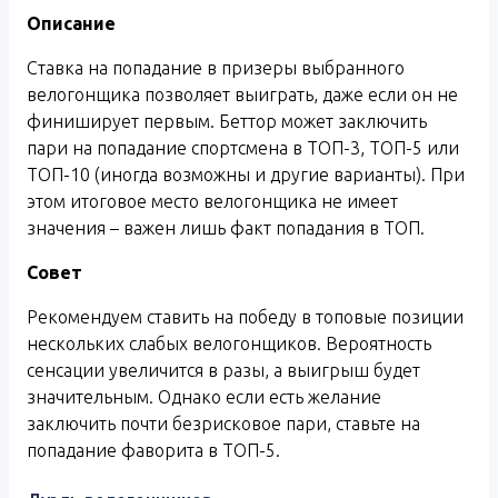
Описание
Ставка на попадание в призеры выбранного
велогонщика позволяет выиграть, даже если он не
финиширует первым. Беттор может заключить
пари на попадание спортсмена в ТОП-3, ТОП-5 или
ТОП-10 (иногда возможны и другие варианты). При
этом итоговое место велогонщика не имеет
значения – важен лишь факт попадания в ТОП.
Совет
Рекомендуем ставить на победу в топовые позиции
нескольких слабых велогонщиков. Вероятность
сенсации увеличится в разы, а выигрыш будет
значительным. Однако если есть желание
заключить почти безрисковое пари, ставьте на
попадание фаворита в ТОП-5.