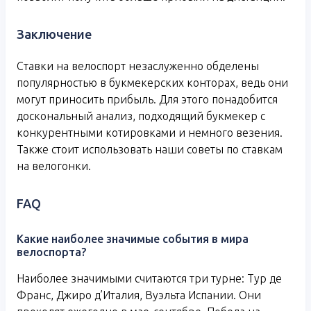
Заключение
Ставки на велоспорт незаслуженно обделены
популярностью в букмекерских конторах, ведь они
могут приносить прибыль. Для этого понадобится
доскональный анализ, подходящий букмекер с
конкурентными котировками и немного везения.
Также стоит использовать наши советы по ставкам
на велогонки.
FAQ
Какие наиболее значимые события в мира
велоспорта?
Наиболее значимыми считаются три турне: Тур де
Франс, Джиро д’Италия, Вуэльта Испании. Они