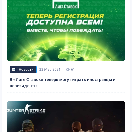
Новости
22 Мар 2021
61
В «Лиге Ставок» теперь могут играть иностранцы и
нерезиденты