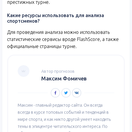
престижных турне.
Какие ресурсы использовать для анализа
спортсменов?
Для проведения анализа можно использовать
статистические сервисы вроде FlashScore, а также
официальные страницы турне.
Автор прогнозов
Максим Фомичев
Максим - главный редактор сайта. Он всегда
всегда в курсе топовых событий и тенденций в
мире спорта, и как никто другой умеет находить
темы в эпицентре читательского интереса. По