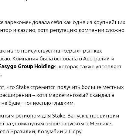
ake зарекомендовала себя как одна из крупнейших
нтор и казино, хотя репутацию компании сложно
активно присутствует на «серых» рынках
сао. Компания была основана в Австралии и
Easygo Group Holding
s, которая также управляет
.
т, что Stake стремится получить больше местных
расширения – хотя маркетинговый скандал в
с не будет полностью гладким.
жным регионом для Stake. Запуск в провинции
ует за упомянутым выше запуском в Мексике.
ет в Бразилии, Колумбии и Перу.