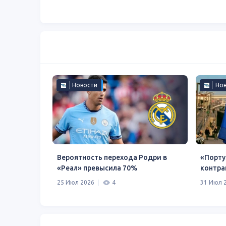
Новости
Но
Вероятность перехода Родри в
«Порту»
«Реал» превысила 70%
контра
25 Июл 2026
4
31 Июл 