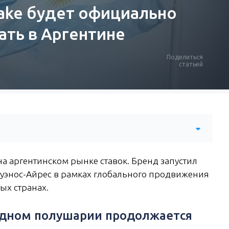
ake будет официально
ать в Аргентине
Поделиться
статьей
а аргентинском рынке ставок. Бренд запустил
уэнос-Айрес в рамках глобального продвижения
ых странах.
падном полушарии продолжается