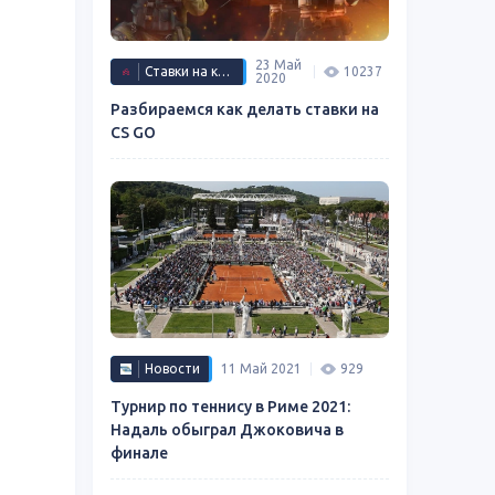
23 Май
Ставки на киберспорт
10237
2020
Разбираемся как делать ставки на
CS GO
Новости
11 Май 2021
929
Турнир по теннису в Риме 2021:
Надаль обыграл Джоковича в
финале