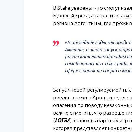
В Stake уверены, что смогут из
Буэнос-Айреса, а также из стат
региона Аргентины, где прожив
«В последние годы мы продо
Америке, и этот запуск отр
развлекательным брендом в р
самобытностью, и мы рады п
сфере ставок на спорт и кази
Запуск новой регулируемой пл
регуляторами в Аргентине, где
опасения по поводу незаконных
важно отметить, что разрешени
(
LOTBA
) ставок и азартных игр
которая представляет конкретн