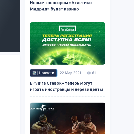
Новым спонсором «Атлетико
Мадрид» будет казино
Новости
22 Мар 2021
61
В «Лиге Ставок» теперь могут
играть иностранцы и нерезиденты