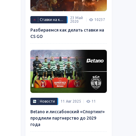
23 Май
Ставки на киберспорт
10237
2020
Разбираемся как делать ставки на
CS GO
Новости
11 Авг 2025
11
Betano и лиссабонский «Спортинг»
продлили партнерство до 2029
года