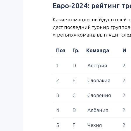
Евро-2024: рейтинг т
Какие команды выйдут в плей-оф
даст последний турнир группово
«третьих» команд выглядит сл
Поз
Гр.
Команда
И
1
D
Австрия
2
2
E
Словакия
2
3
C
Словения
2
4
B
Албания
2
5
F
Чехия
2