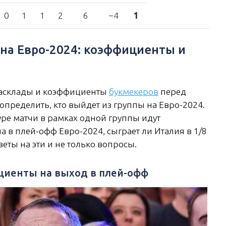
0
1
1
2
6
−4
1
 на Евро-2024: коэффициенты и
расклады и коэффициенты
букмекеров
перед
определить, кто выйдет из группы на Евро-2024.
туре матчи в рамках одной группы идут
 в плей-офф Евро-2024, сыграет ли Италия в 1/8
веты на эти и не только вопросы.
ициенты на выход в плей-офф