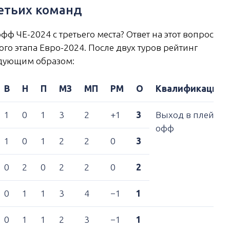
ретьих команд
ф ЧЕ-2024 с третьего места? Ответ на этот вопрос
го этапа Евро-2024. После двух туров рейтинг
едующим образом:
В
Н
П
МЗ
МП
РМ
О
Квалификация
1
0
1
3
2
+1
3
Выход в плей-
офф
1
0
1
2
2
0
3
0
2
0
2
2
0
2
0
1
1
3
4
−1
1
0
1
1
2
3
−1
1