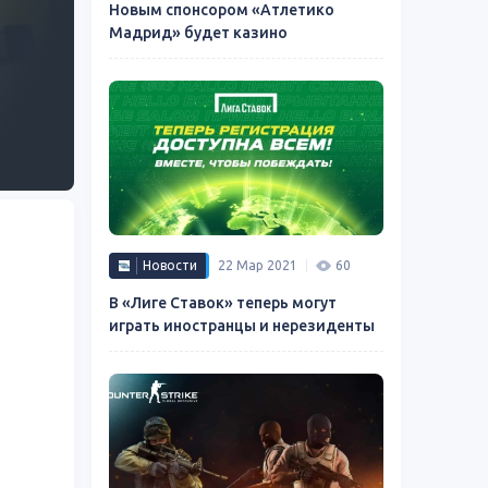
Новым спонсором «Атлетико
Мадрид» будет казино
Новости
22 Мар 2021
60
В «Лиге Ставок» теперь могут
играть иностранцы и нерезиденты