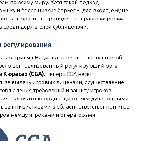
ам по всему миру. Хотя такой подход
рынку и более низкие барьеры для входа, ему не
ого надзора, и он приводил к неравномерному
 среди держателей сублицензий.
и регулирования
асао принял Национальное постановление об
 ввело централизованный регулирующий орган –
м Кюрасао (CGA).
Теперь CGA несет
ь за выдачу игровых лицензий, осуществление
 соблюдения требований и защиту игроков.
ания включают координацию с международными
ь за инициативами в области ответственной игры
ров между игроками и операторами.