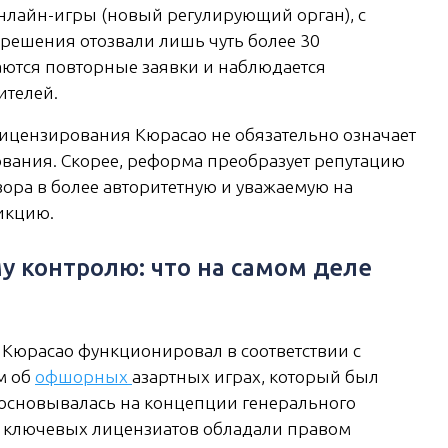
онлайн-игры (новый регулирующий орган), с
решения отозвали лишь чуть более 30
аются повторные заявки и наблюдается
ителей.
ицензирования Кюрасао не обязательно означает
вания. Скорее, реформа преобразует репутацию
зора в более авторитетную и уважаемую на
икцию.
му контролю: что на самом деле
 Кюрасао функционировал в соответствии с
м об
офшорных
азартных играх, который был
 основывалась на концепции генерального
о ключевых лицензиатов обладали правом