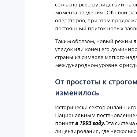
согласно реестру лицензий на 
момента введения LOK свои раз
операторов, при этом продолж
постоянный приток новых заяв
Таким образом, новый режим л
упадок или конец его доминиро
страны из символа мягкого над
международном уровне юрисд
От простоты к строго
изменилось
Исторически сектор онлайн-игр
Национальным постановление
принят
в 1993 году.
Эта система
лицензирования, где нескольк