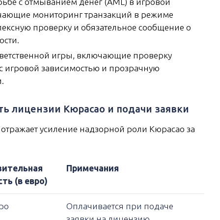
бе с отмыванием денег (AML) в игровой
чающие мониторинг транзакций в режиме
лексную проверку и обязательное сообщение о
ости.
ветственной игры, включающие проверку
 с игровой зависимостью и прозрачную
.
сть лицензии Кюрасао и подачи заявки
тражает усиление надзорной роли Кюрасао за
зительная
Примечания
ть (в евро)
вро
Оплачивается при подаче
заявки на лицензию