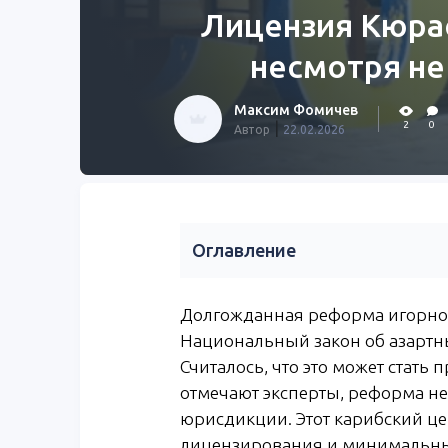
Лицензия Кюрас
несмотря не
Максим Фомичев
|
2
0
Автор
22.02.2026
Оглавление
Долгожданная реформа игорного
Национальный закон об азартны
Считалось, что это может стать
отмечают эксперты, реформа не 
юрисдикции. Этот карибский це
лицензирования и минимальных