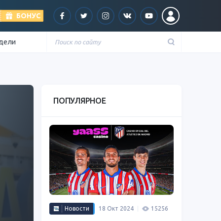
БОНУС
едели
ПОПУЛЯРНОЕ
Новости
18 Окт 2024
15256