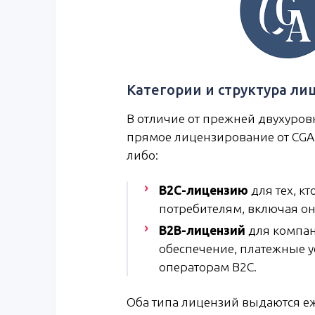
Категории и структура л
В отличие от прежней двухуров
прямое лицензирование от CGA
либо:
B2C-лицензию
для тех, к
потребителям, включая онл
B2B-лицензий
для компан
обеспечение, платежные у
операторам B2C.
Оба типа лицензий выдаются е