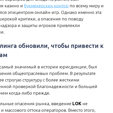
я казино и
букмекерских контор
по всему миру и
лся эпицентром онлайн-игр. Однако именно эта
широкой критики, а опасения по поводу
надзора и защиты игроков привлекли
и.
инга обновили, чтобы привести к
там
 самый значимый в истории юрисдикции, был
шения общеотраслевых проблем. В результате
е строгую структуру с более жесткими
ленной проверкой благонадежности и большей
чем когда-либо прежде.
альные опасения рынка, введение
LOK
не
 массового оттока операторов. Вместо этого,