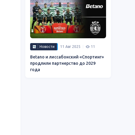
Новости
11 Авг 2025
11
Betano и лиссабонский «Спортинг»
продлили партнерство до 2029
года