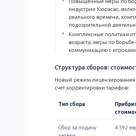
Повышенные меры по борь
индустрии Кюрасао, вклю
реального времени, комп
подозрительной деятельн
Комплексные политики от
возраста, меры по борьбе
коммуникацию с игроками
Структура сборов: стоимо
Новый режим лицензирования о
счет корректировки тарифов:
Тип сбора
Прибри
стоимос
Сбор за подачу
4 592 е
заявки