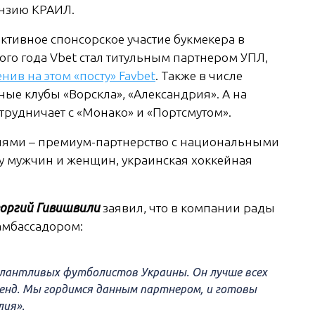
ензию КРАИЛ.
 активное спонсорское участие букмекера в
того года Vbet стал титульным партнером УПЛ,
нив на этом «посту» Favbet
. Также в числе
ные клубы «Ворскла», «Александрия». А на
рудничает с «Монако» и «Портсмутом».
циями – премиум-партнерство с национальными
у мужчин и женщин, украинская хоккейная
еоргий Гивишвили
заявил, что в компании рады
амбассадором:
алантливых футболистов Украины. Он лучше всех
нд. Мы гордимся данным партнером, и готовы
лия».