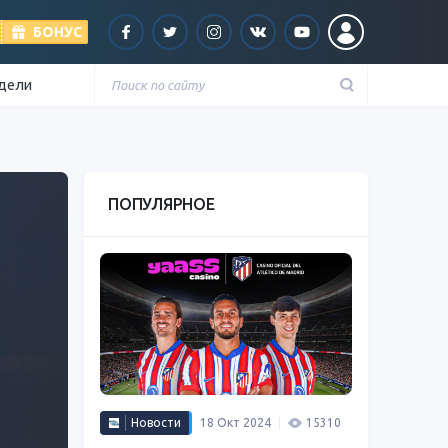
БОНУС
едели
ПОПУЛЯРНОЕ
Новости
18 Окт 2024
15310