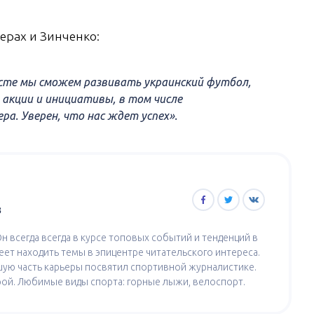
ерах и Зинченко:
есте мы сможем развивать украинский футбол,
 акции и инициативы, в том числе
а. Уверен, что нас ждет успех».
в
Он всегда всегда в курсе топовых событий и тенденций в
меет находить темы в эпицентре читательского интереса.
ую часть карьеры посвятил спортивной журналистике.
рой. Любимые виды спорта: горные лыжи, велоспорт.