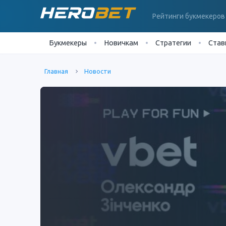
Рейтинги букмекеров
Букмекеры
Новичкам
Стратегии
Став
Главная
Новости