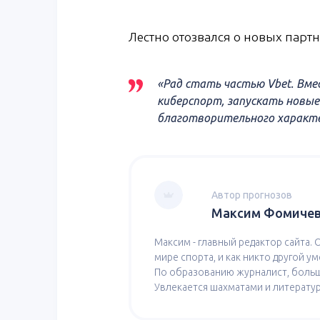
Лестно отозвался о новых партн
«Рад стать частью
Vbet
. Вм
киберспорт, запускать новые
благотворительного характер
Автор прогнозов
Максим Фомиче
Максим - главный редактор сайта. 
мире спорта, и как никто другой у
По образованию журналист, больш
Увлекается шахматами и литерату