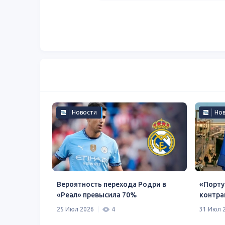
Новости
Но
Вероятность перехода Родри в
«Порту»
«Реал» превысила 70%
контра
25 Июл 2026
4
31 Июл 