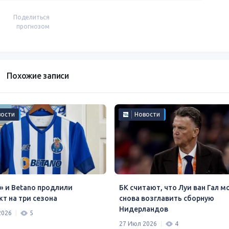
Поделиться
прогнозом
Похожие записи
вости
Новости
 и Betano ​​продлили
БК считают, что Луи ван Гал 
кт на три сезона
снова возглавить сборную
Нидерландов
2026
5
27 Июл 2026
4