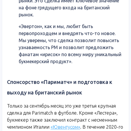
рынки. Это сделка имеет ключевое значение
на фоне грядущего входа на британский
рынок.
«Эвертон», как и мы, любит быть
первопроходцем и внедрять что-то новое.
Мы уверены, что сделка позволит повысить
узнаваемость PM и позволит предложить
фанатам «ирисок» по всему миру уникальный
букмекерский продукт».
Спонсорство «Париматч» и подготовка к
выходу на британский рынок
Только за сентябрь месяц это уже третья крупная
сделка для Parimatch в футболе. Кроме «Лестера»,
букмекер также заключил контракт с несменным
чемпионом Италии
«Ювентусом»
. В течение 2020-го