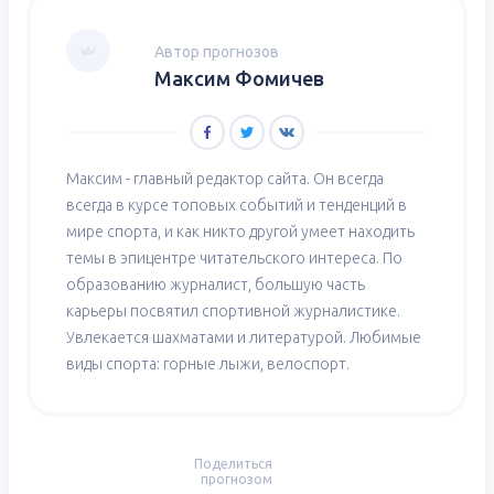
Автор прогнозов
Максим Фомичев
Максим - главный редактор сайта. Он всегда
всегда в курсе топовых событий и тенденций в
мире спорта, и как никто другой умеет находить
темы в эпицентре читательского интереса. По
образованию журналист, большую часть
карьеры посвятил спортивной журналистике.
Увлекается шахматами и литературой. Любимые
виды спорта: горные лыжи, велоспорт.
Поделиться
прогнозом