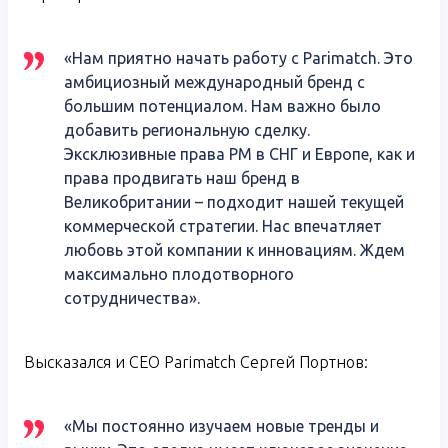
«Нам приятно начать работу с Parimatch. Это
амбициозный международный бренд с
большим потенциалом. Нам важно было
добавить региональную сделку.
Эксклюзивные права PM в СНГ и Европе, как и
права продвигать наш бренд в
Великобритании – подходит нашей текущей
коммерческой стратегии. Нас впечатляет
любовь этой компании к инновациям. Ждем
максимально плодотворного
сотрудничества».
Высказался и CEO Parimatch Сергей Портнов:
«Мы постоянно изучаем новые тренды и