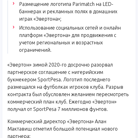
Размещение логотипа Parimatch на LED-
баннерах и рекламных полях в домашних
играх «Эвертона»;
Использование социальных сетей и онлайн
платформ «Эвертона» для продвижения с
учетом региональных и возрастных
ограничений.
«Эвертон» зимой 2020-го досрочно разорвал
партнерское соглашение с нигерийским
букмекером SportPesa. Логотип последнего
размещался на футболках игроков клуба. Разрыв
контракта был обусловлен желанием пересмотреть
коммерческий план клуб. Ежегодно «Эвертон»
получал от SportPesa 7 миллионов фунтов.
Коммерческий директор «Эвертона» Алан
Мактавиш отметил большой потенциал нового
партнера: