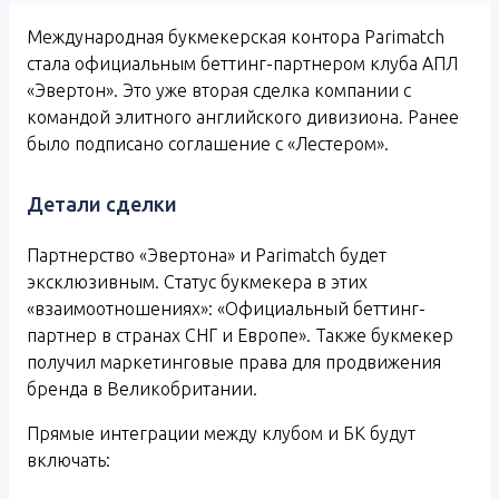
Международная букмекерская контора Parimatch
стала официальным беттинг-партнером клуба АПЛ
«Эвертон». Это уже вторая сделка компании с
командой элитного английского дивизиона. Ранее
было подписано соглашение с «Лестером».
Детали сделки
Партнерство «Эвертона» и Parimatch будет
эксклюзивным. Статус букмекера в этих
«взаимоотношениях»: «Официальный беттинг-
партнер в странах СНГ и Европе». Также букмекер
получил маркетинговые права для продвижения
бренда в Великобритании.
Прямые интеграции между клубом и БК будут
включать: