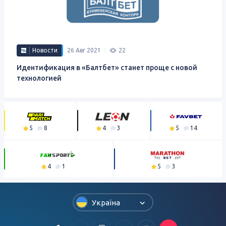
Новости
26 Авг 2021
22
Идентификация в «Балтбет» станет проще с новой
технологией
5
8
4
3
5
14
4
1
5
3
Україна