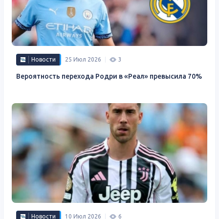
Новости
25 Июл 2026
3
Вероятность перехода Родри в «Реал» превысила 70%
Новости
10 Июл 2026
6