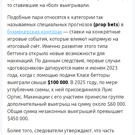
то ставившие на «бол» выигрывали.
Подобные пари относятся к категории так
называемых специальных прогнозов
(prop bets
) в
букмекерских конторах
— ставки на конкретные
игровые события, которые влияют напрямую на
итоговый счёт. Именно развитие этого типа
беттинга открыло новые возможности для
махинаций. По данным следствия, первые случаи
«договорняков» датируются маем и июнем 2023
года, когда с помощью подачи Класе бетторы
выиграли свыше
$100 000
. В 2025 году, по мере
углубления схемы, к ней присоединился Луис
Ортис. Махинации с его участием принесли группе
дополнительный выигрыш на сумму около $60 000.
Общая сумма незаконных выигрышей превышает
$450 000.
Более того, следователи утверждают, что часть