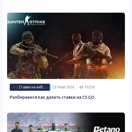
Ставки на киберспорт
23 Май 2020
10236
Разбираемся как делать ставки на CS GO