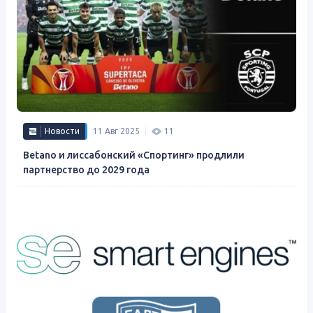
Новости
11 Авг 2025
11
Betano и лиссабонский «Спортинг» продлили
партнерство до 2029 года