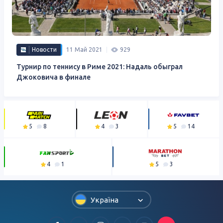
Новости
11 Май 2021
929
Турнир по теннису в Риме 2021: Надаль обыграл
Джоковича в финале
5
8
4
3
5
14
4
1
5
3
Україна