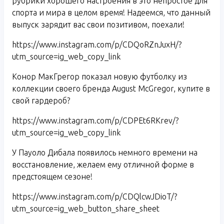
рубрики хорошего настроения в это непростое для
спорта и мира в целом время! Надеемся, что данный
выпуск зарядит вас свои позитивом, поехали!
https://www.instagram.com/p/CDQoRZnJuxH/?
utm_source=ig_web_copy_link
Конор МакГрегор показал новую футболку из
коллекции своего бренда August McGregor, купите в
свой гардероб?
https://www.instagram.com/p/CDPEt6RKrev/?
utm_source=ig_web_copy_link
У Пауоло Дибала появилось немного времени на
восстановление, желаем ему отличной форме в
предстоящем сезоне!
https://www.instagram.com/p/CDQlcwJDioT/?
utm_source=ig_web_button_share_sheet