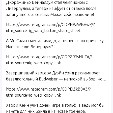
Джорджиньо Вейналдум стал чемпионом с
Ливерпулем, а теперь кайфует от отдыха после
затянувшегося сезона. Может себе позволить!
https://www.instagram.com/p/CDPHPaWBVwP/?
utm_source=ig_web_button_share_sheet
А Мо Салах сменил имидж, а точнее свою прическу.
Идет звезде Ливерпуля?
https://www.instagram.com/p/CDPZR3sHUTA/?
utm_source=ig_web_copy_link
Завершивший карьеру Дуэйн Уэйд рекламирует
безалкогольный Budweiser — неплохой выбор, но…
https://www.instagram.com/p/CDPEIZkB8A3/?
utm_source=ig_web_copy_link
Харри Кейн учит дочек игре в гольф, а ведь мог бы
нанять для них Бэйла в качестве тренера.