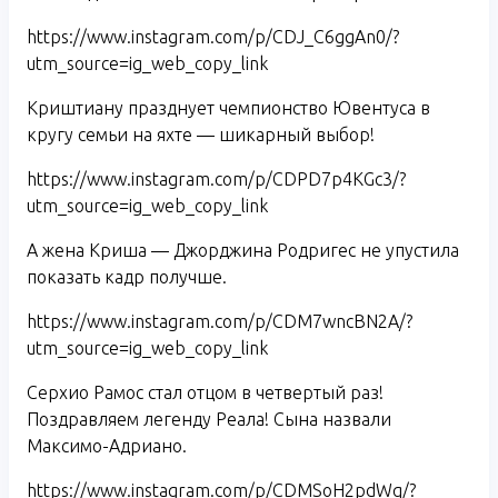
https://www.instagram.com/p/CDJ_C6ggAn0/?
utm_source=ig_web_copy_link
Криштиану празднует чемпионство Ювентуса в
кругу семьи на яхте — шикарный выбор!
https://www.instagram.com/p/CDPD7p4KGc3/?
utm_source=ig_web_copy_link
А жена Криша — Джорджина Родригес не упустила
показать кадр получше.
https://www.instagram.com/p/CDM7wncBN2A/?
utm_source=ig_web_copy_link
Серхио Рамос стал отцом в четвертый раз!
Поздравляем легенду Реала! Сына назвали
Максимо-Адриано.
https://www.instagram.com/p/CDMSoH2pdWq/?