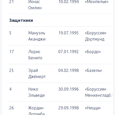
21
Йонас
10.02.1994
«Монпелье»
Омлин
Защитники
5
Мануэль
19.07.1995
«Боруссия»
Аканджи
Дортмунд
17
Лорис
07.01.1992
«Бордо»
Бенито
25
Эрай
04.02.1998
«Базель»
Джёмерт
4
Нико
30.09.1996
«Боруссия»
Эльведи
Менхенгладба
26
Жордан
29.09.1998
«Ницца»
Лотомба