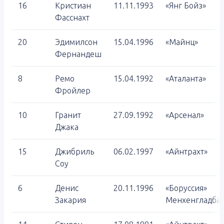
16
Кристиан
11.11.1993
«Янг Бойз»
Фасснахт
20
Эдимилсон
15.04.1996
«Майнц»
Фернандеш
8
Ремо
15.04.1992
«Аталанта»
Фройлер
10
Гранит
27.09.1992
«Арсенал»
Джака
15
Джибриль
06.02.1997
«Айнтрахт»
Соу
6
Денис
20.11.1996
«Боруссия»
Закария
Менхенгладба