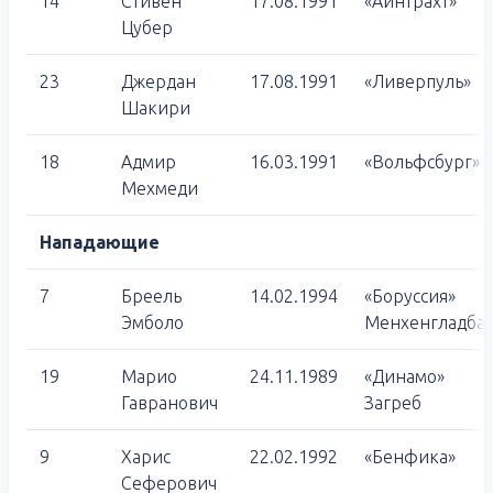
14
Стивен
17.08.1991
«Айнтрахт»
Цубер
23
Джердан
17.08.1991
«Ливерпуль»
Шакири
18
Адмир
16.03.1991
«Вольфсбург»
Мехмеди
Нападающие
7
Бреель
14.02.1994
«Боруссия»
Эмболо
Менхенгладба
19
Марио
24.11.1989
«Динамо»
Гавранович
Загреб
9
Харис
22.02.1992
«Бенфика»
Сеферович